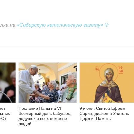
ылка на
«Сибирскую католическую газету» ©
ает
Послание Папы на VI
9 июня. Святой Ефрем
бытых
Всемирный день бабушек,
Сирин, диакон и Учитель
ЕО)
дедушек и всех пожилых
Церкви. Память
людей