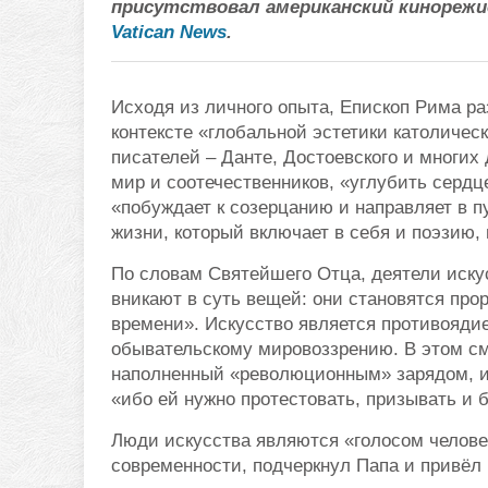
присутствовал американский кинореж
Vatican News
.
Исходя из личного опыта, Епископ Рима р
контексте «глобальной эстетики католиче
писателей – Данте, Достоевского и многих
мир и соотечественников, «углубить сердц
«побуждает к созерцанию и направляет в пу
жизни, который включает в себя и поэзию, 
По словам Святейшего Отца, деятели искус
вникают в суть вещей: они становятся про
времени». Искусство является противояди
обывательскому мировоззрению. В этом см
наполненный «революционным» зарядом, и 
«ибо ей нужно протестовать, призывать и
Люди искусства являются «голосом человеч
современности, подчеркнул Папа и привёл