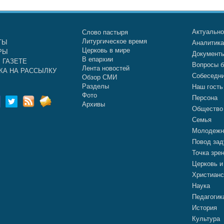
Актуальн
Слово пастыря
Литургическое время
ТЫ
Аналитик
Церковь в мире
РЫ
Документ
В епархии
 ГАЗЕТЕ
Вопросы б
Лента новостей
КА НА РАССЫЛКУ
Собеседн
Обзор СМИ
Разделы
Наш гость
Фото
Персона
Архивы
Общество
Семья
Молодежн
Повод зад
Точка зре
Церковь и
Христианс
Наука
Педагогик
История
Культура