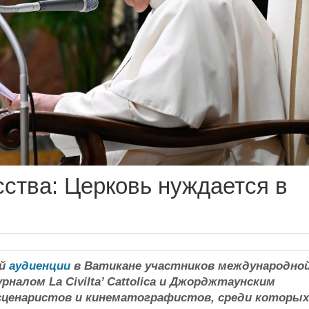
сства: Церковь нуждается в
ой
аудиенции
в Ватикане участников международно
налом La Civilta’ Cattolica и Джорджтаунским
 сценаристов и кинематографистов, среди которых