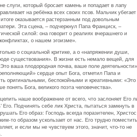
не слуги, который бросает камень и попадает в лапу
травливает на ребёнка всех своих псов. Мальчик убегает
в итоге оказывается растерзанным под довольным
атери. Эта сцена, – подчеркнул Папа Франциск, –
ической силой: она говорит о реалиях вчерашнего и
 конфликтах, о нашем эгоизме».
только о социальной критике, а о «напряжении души,
оде существования». В жизни есть немало вещей, для
«Это ваша плодородная почва, ваше поле деятельности»
ереполняющий» сердце опыт Бога, отметил Папа и
ыть оригинальными, беспокойными и креативными: «Это
ше понять Бога, великого поэта человечества».
целить наше воображение от всего, что заслоняет Его л
’ Его. Подчинять себе лик Христа, пытаться замкнуть в
рушать Его образ: Господь всегда поразителен, Христос
аким-то образом ускользает от нас. Его трудно поместит
вляет, и если мы не чувствуем этого, значит, что-то не
.