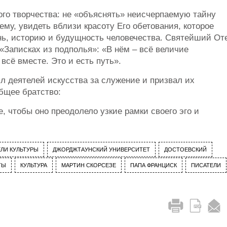
ого творчества: не «объяснять» неисчерпаемую тайну
ему, увидеть вблизи красоту Его обетования, которое
нь, историю и будущность человечества. Святейший От
«Записках из подполья»: «В нём – всё величие
 всё вместе. Это и есть путь».
л деятелей искусства за служение и призвал их
бщее братство:
, чтобы оно преодолело узкие рамки своего эго и
ЛИ КУЛЬТУРЫ
ДЖОРДЖТАУНСКИЙ УНИВЕРСИТЕТ
ДОСТОЕВСКИЙ
ТЫ
КУЛЬТУРА
МАРТИН СКОРСЕЗЕ
ПАПА ФРАНЦИСК
ПИСАТЕЛИ