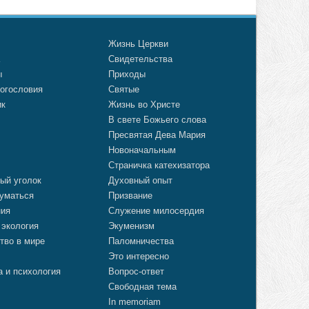
о
Жизнь Церкви
а
Свидетельства
ы
Приходы
огословия
Святые
ик
Жизнь во Христе
В свете Божьего слова
Пресвятая Дева Мария
Новоначальным
Страничка катехизатора
ый уголок
Духовный опыт
уматься
Призвание
ния
Служение милосердия
 экология
Экуменизм
тво в мире
Паломничества
Это интересно
а и психология
Вопрос-ответ
Свободная тема
In memoriam