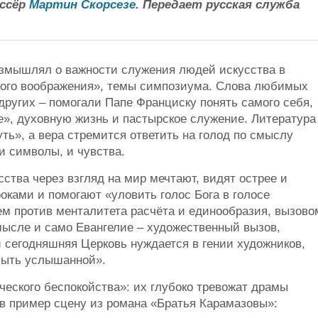
иссёр
Мартин Скорсезе
. Передает русская служба
азмышлял о важности служения людей искусства в
ского воображения», темы симпозиума. Слова любимых
 других – помогали Папе Франциску понять самого себя,
е», духовную жизнь и пастырское служение. Литература
ть», а вера стремится ответить на голод по смыслу
и символы, и чувства.
ства через взгляд на мир мечтают, видят острее и
роками и помогают «уловить голос Бога в голосе
ем против менталитета расчёта и единообразия, вызово
ысле и само Евангелие – художественный вызов,
сегодняшняя Церковь нуждается в гении художников,
 быть услышанной».
еского беспокойства»: их глубоко тревожат драмы
 в пример сцену из романа «Братья Карамазовы»: