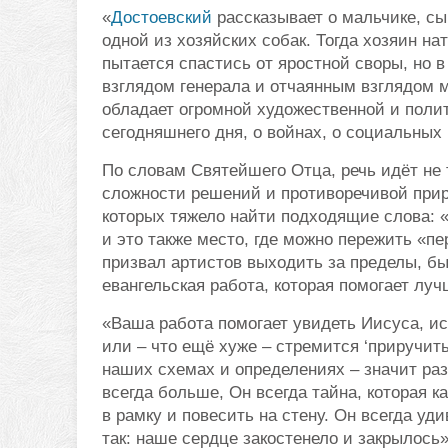
«
Достоевский
рассказывает о мальчике, сы
одной из хозяйских собак. Тогда хозяин на
пытается спастись от яростной своры, но 
взглядом генерала и отчаянным взглядом м
обладает огромной художественной и полит
сегодняшнего дня, о войнах, о социальных
По словам Святейшего Отца, речь идёт не 
сложности решений и противоречивой прир
которых тяжело найти подходящие слова: 
и это также место, где можно пережить «п
призвал артистов выходить за пределы, б
евангельская работа, которая помогает луч
«Ваша работа помогает увидеть Иисуса, ис
или – что ещё хуже – стремится ‘приручить
наших схемах и определениях – значит раз
всегда больше, Он всегда тайна, которая к
в рамку и повесить на стену. Он всегда уди
так: наше сердце закостенело и закрылось»