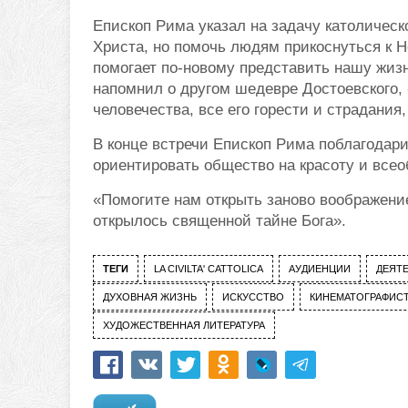
Епископ Рима указал на задачу католическ
Христа, но помочь людям прикоснуться к Н
помогает по-новому представить нашу жиз
напомнил о другом шедевре Достоевского, 
человечества, все его горести и страдания,
В конце встречи Епископ Рима поблагодари
ориентировать общество на красоту и всео
«Помогите нам открыть заново воображение
открылось священной тайне Бога».
ТЕГИ
LA CIVILTA' CATTOLICA
АУДИЕНЦИИ
ДЕЯТЕ
ДУХОВНАЯ ЖИЗНЬ
ИСКУССТВО
КИНЕМАТОГРАФИС
ХУДОЖЕСТВЕННАЯ ЛИТЕРАТУРА