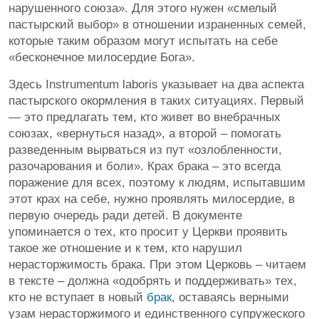
нарушенного союза». Для этого нужен «смелый
пастырский выбор» в отношении израненных семей,
которые таким образом могут испытать на себе
«бесконечное милосердие Бога».
Здесь Instrumentum laboris указывает на два аспекта
пастырского окормления в таких ситуациях. Первый
— это предлагать тем, кто живет во внебрачных
союзах, «вернуться назад», а второй – помогать
разведенным вырваться из пут «озлобленности,
разочарования и боли». Крах брака – это всегда
поражение для всех, поэтому к людям, испытавшим
этот крах на себе, нужно проявлять милосердие, в
первую очередь ради детей. В документе
упоминается о тех, кто просит у Церкви проявить
такое же отношение и к тем, кто нарушил
нерасторжимость брака. При этом Церковь – читаем
в тексте – должна «одобрять и поддерживать» тех,
кто не вступает в новый
брак
, оставаясь верными
узам нерасторжимого и единственного супружеского