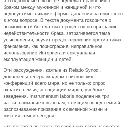
что однополые союзы не подлежат сравнению с
браком между мужчиной и женщиной и что
недопустимы никакие формы давления на епископов
в этом вопросе. В тексте документа говорится о
возможности бесплатных процессов по признанию
недействительности брака, затрагивается тема
усыновления, звучит предостережение против таких
феноменов, как порнография, неправильное
использование Интернета и сексуальная
эксплуатация женщин и детей.
Эти рассуждения, взятые из Relatio Synodi,
дополнены теперь вкладом епископских
конференций всего мира, но не только: опрос
охватил семьи, ассоциации мирян, учебные
заведения. Instrumentum laboris поделен на три
части: внимание к вызовам, стоящим перед семьей,
распознавание призвания к семейной жизни и
миссия семьи сегодня.
Что касается вызовов, то среди них перечисляются