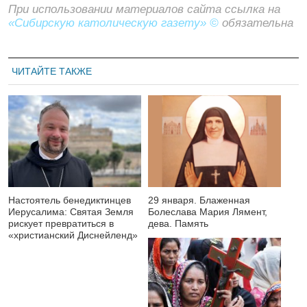
При использовании материалов сайта ссылка на
«Сибирскую католическую газету» ©
обязательна
ЧИТАЙТЕ ТАКЖЕ
Настоятель бенедиктинцев
29 января. Блаженная
Иерусалима: Святая Земля
Болеслава Мария Лямент,
рискует превратиться в
дева. Память
«христианский Диснейленд»