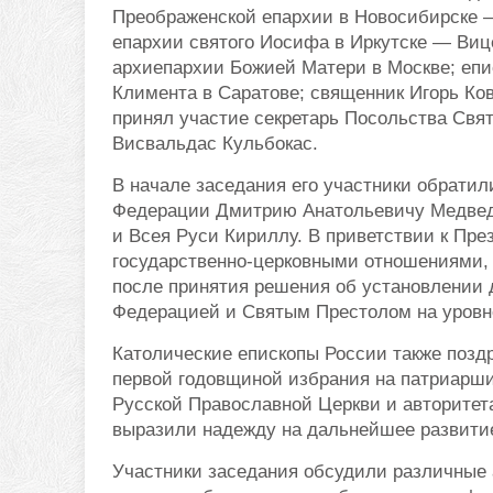
Преображенской епархии в Новосибирске 
епархии святого Иосифа в Иркутске — Виц
архиепархии Божией Матери в Москве; епи
Климента в Саратове; священник Игорь Ко
принял участие секретарь Посольства Свя
Висвальдас Кульбокас.
В начале заседания его участники обратил
Федерации Дмитрию Анатольевичу Медведе
и Всея Руси Кириллу. В приветствии к Пре
государственно-церковными отношениями, 
после принятия решения об установлении
Федерацией и Святым Престолом на уровн
Католические епископы России также позд
первой годовщиной избрания на патриарши
Русской Православной Церкви и авторитета
выразили надежду на дальнейшее развитие
Участники заседания обсудили различные 