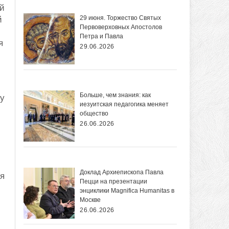
й
29 июня. Торжество Святых
й
Первоверховных Апостолов
Петра и Павла
я
29.06.2026
Больше, чем знания: как
му
иезуитская педагогика меняет
общество
26.06.2026
Доклад Архиепископа Павла
ля
Пецци на презентации
энциклики Magnifica Нumanitas в
Москве
26.06.2026