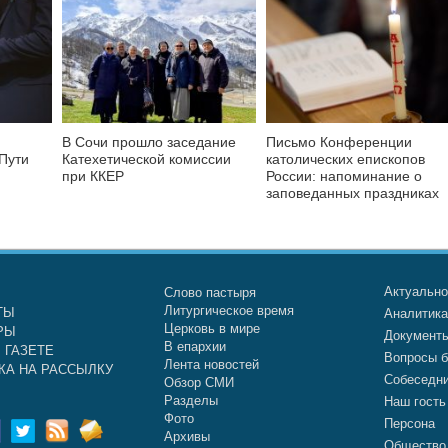
В Сочи прошло заседание
Письмо Конференции
Пути
Катехетической комиссии
католических епископов
при ККЕР
России: напоминание о
заповеданных праздниках
Актуальн
Слово пастыря
Литургическое время
ТЫ
Аналитик
Церковь в мире
РЫ
Документ
В епархии
 ГАЗЕТЕ
Вопросы б
Лента новостей
КА НА РАССЫЛКУ
Собеседн
Обзор СМИ
Разделы
Наш гость
Фото
Персона
Архивы
Общество