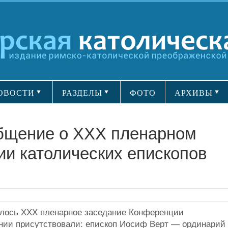
ОВОСТИ
РАЗДЕЛЫ
ФОТО
АРХИВЫ
бщение о XXX пленарном
и католических епископов
оялось XXX пленарное заседание Конференции
ании присутствовали: епископ Иосиф Верт — ординарий