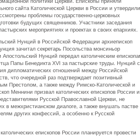
мационной политики Церкви. Епископы приняли
ного сайта Католической Церкви в России и утвердил
рассмотрены проблемы государственно-церковных
дготовки будущих священников. Участники заседания
астырских мероприятиях и проектах в своих епархиях.
льский Нунций в Российской Федерации архиепископ
унция зачитал секретарь Посольства монсиньор
и Апостольский Нунций передал католическим епископа
тца Папы Бенедикта XVI за пастырские труды. Нунций с
ния дипломатических отношений между Российской
ств, что очередной раз подтверждает позитивный
ым Престолом, а также между Римско-Католической и
коп Меннини призвал католических епископов России и
редставителями Русской Православной Церкви, не
их в межхристианском диалоге, а также внушать пастве
елям других конфессий, а особенно к Русской
католических епископов России планируется провести