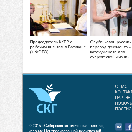
Председатель ККЕР с
Опубликован русский
рабочим визитом в Ватикане
перевод документа «
(+ ФОТО)
катехумената для
супружеской жизни»
О НАС
КОНТАК
ПАРТНЕ
ПОМОЧЬ
ПОДПИС
© 2015 «Сибирская католическая газета»,
издание Централизованной религиозной