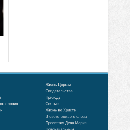
о
Жизнь Церкви
а
Свидетельства
ы
Приходы
огословия
Святые
ик
Жизнь во Христе
В свете Божьего слова
Пресвятая Дева Мария
Новоначальным