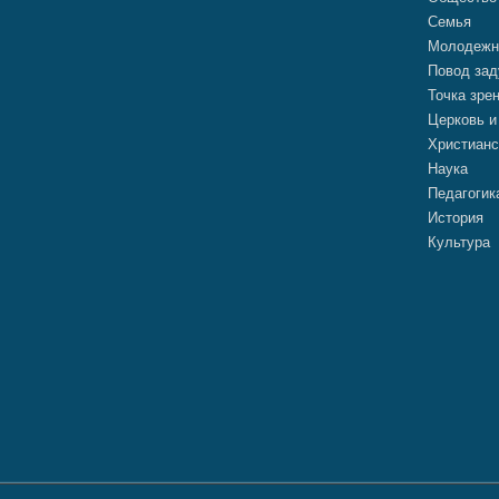
Семья
Молодежн
Повод зад
Точка зре
Церковь и
Христианс
Наука
Педагогик
История
Культура