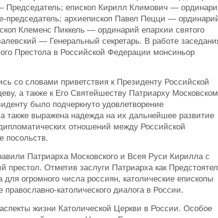
— Председатель; епископ Кирилл Климович — ординари
е-председатель; архиепископ Павел Пецци — ординари
скоп Клеменс Пиккель — ординарий епархии святого
валевский — Генеральный секретарь. В работе заседани
того Престола в Российской Федерации монсиньор
ись со словами приветствия к Президенту Российской
ву, а также к Его Святейшеству Патриарху Московско
зиденту было подчеркнуто удовлетворение
а также выражена надежда на их дальнейшее развитие
 дипломатических отношений между Российской
е посольств.
равили Патриарха Московского и Всея Руси Кирилла с
й престол. Отметив заслуги Патриарха как Предстояте
 для огромного числа россиян, католические епископы
 православно-католического диалога в России.
аспекты жизни Католической Церкви в России. Особое