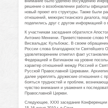
внимание было уделено обсуждению инфор
решение о возобновлении работы официаль
новый проект его структуры. Также были 
отношений, межхристианского диалога, по
поделились друг с другом информацией о п
К участникам заседания обратился Апосто
Антонио Меннини. Приветственное слово Н
Висвальдас Кульбокас. В своем обращени
России слова благодарности Святейшего О
удовлетворением отметил факт установле
Федерацией и Ватиканом на уровне посоль
характер отношений между Россией и Свят
Русской Православной Церквами. Архиепис
далее укреплять дружеские отношения с п
бояться трудностей и проблем, возникающ
чувство внимания и уважения к последоват
Православной Церкви.
Следующее, XXXI заседание Конференции 
15-16 июня 2010 г. в Сочи.