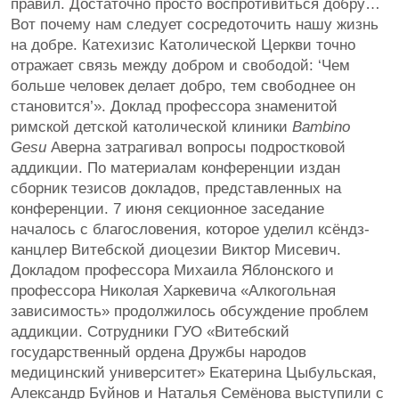
правил. Достаточно просто воспротивиться добру…
Вот почему нам следует сосредоточить нашу жизнь
на добре. Катехизис Католической Церкви точно
отражает связь между добром и свободой: ‘Чем
больше человек делает добро, тем свободнее он
становится’». Доклад профессора знаменитой
римской детской католической клиники
Bambino
Gesu
Аверна затрагивал вопросы подростковой
аддикции. По материалам конференции издан
сборник тезисов докладов, представленных на
конференции. 7 июня секционное заседание
началось с благословения, которое уделил ксёндз-
канцлер Витебской диоцезии Виктор Мисевич.
Докладом профессора Михаила Яблонского и
профессора Николая Харкевича «Алкогольная
зависимость» продолжилось обсуждение проблем
аддикции. Сотрудники ГУО «Витебский
государственный ордена Дружбы народов
медицинский университет» Екатерина Цыбульская,
Александр Буйнов и Наталья Семёнова выступили с