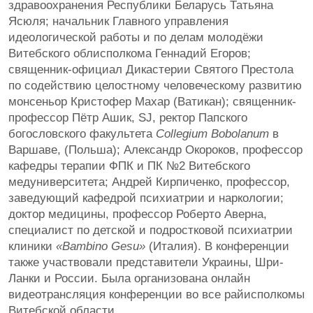
здравоохранения Республики Беларусь Татьяна
Ясюля; начальник Главного управления
идеологической работы и по делам молодёжи
Витебского облисполкома Геннадий Егоров;
священник-официал Дикастерии Святого Престола
по содействию целостному человеческому развитию
монсеньор Кристофер Махар (Ватикан); священник-
профессор Пётр Ашик, SJ, ректор Папского
богословского факультета
Collegium Bobolanum
в
Варшаве, (Польша); Александр Окороков, профессор
кафедры терапии ФПК и ПК №2 Витебского
медуниверситета; Андрей Кирпиченко, профессор,
заведующий кафедрой психиатрии и наркологии;
доктор медицины, профессор Роберто Аверна,
специалист по детской и подростковой психиатрии
клиники
«Bambino Gesu»
(Италия). В конференции
также участвовали представители Украины, Шри-
Ланки и России. Была организована онлайн
видеотрансляция конференции во все райисполкомы
Витебской области.