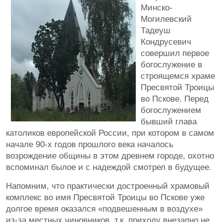
Минско-
Могилевский
Тадеуш
Кондрусевич
совершил первое
богослужение в
строящемся храме
Пресвятой Троицы
во Пскове. Перед
богослужением
бывший глава
католиков европейской России, при котором в самом
начале 90-х годов прошлого века началось
возрождение общины в этом древнем городе, охотно
вспоминал былое и с надеждой смотрел в будущее.
Напомним, что практически достроенный храмовый
комплекс во имя Пресвятой Троицы во Пскове уже
долгое время оказался «подвешенным в воздухе»
из-за местных чиновников, т.к. приходу внезапно не