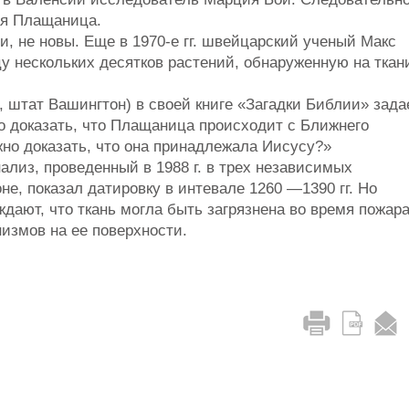
ая Плащаница.
, не новы. Еще в 1970-е гг. швейцарский ученый Макс
 нескольких десятков растений, обнаруженную на ткан
, штат Вашингтон) в своей книге «Загадки Библии» зада
о доказать, что Плащаница происходит с Ближнего
можно доказать, что она принадлежала Иисусу?»
ализ, проведенный в 1988 г. в трех независимых
е, показал датировку в интевале 1260 —1390 гг. Но
ают, что ткань могла быть загрязнена во время пожар
низмов на ее поверхности.