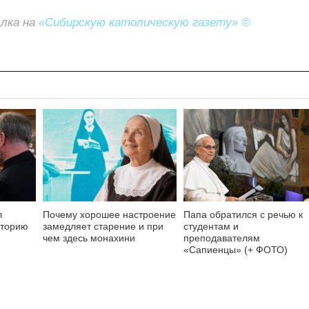
ылка на
«Сибирскую католическую газету» ©
л
Почему хорошее настроение
Папа обратился с речью к
аторию
замедляет старение и при
студентам и
чем здесь монахини
преподавателям
«Сапиенцы» (+ ФОТО)