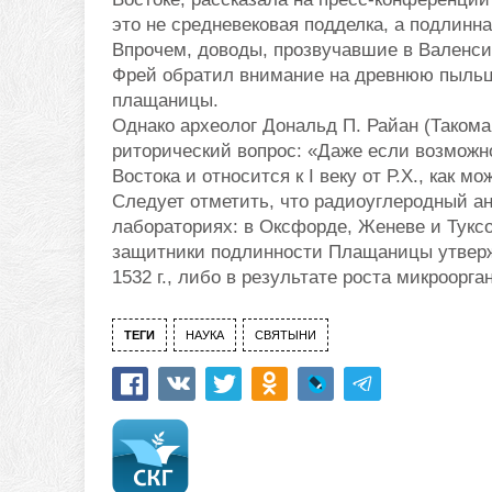
это не средневековая подделка, а подлинн
Впрочем, доводы, прозвучавшие в Валенсии
Фрей обратил внимание на древнюю пыльцу
плащаницы.
Однако археолог Дональд П. Райан (Такома
риторический вопрос: «Даже если возможн
Востока и относится к I веку от Р.Х., как 
Следует отметить, что радиоуглеродный ан
лабораториях: в Оксфорде, Женеве и Туксон
защитники подлинности Плащаницы утвержд
1532 г., либо в результате роста микроорга
ТЕГИ
НАУКА
СВЯТЫНИ