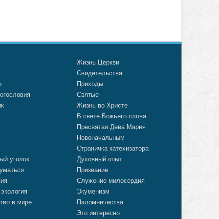
о
Жизнь Церкви
а
Свидетельства
ы
Приходы
огословия
Святые
ик
Жизнь во Христе
В свете Божьего слова
Пресвятая Дева Мария
Новоначальным
Страничка катехизатора
ый уголок
Духовный опыт
уматься
Призвание
ния
Служение милосердия
 экология
Экуменизм
тво в мире
Паломничества
Это интересно