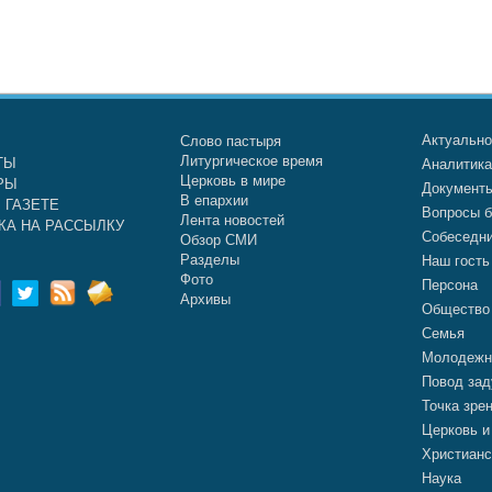
Актуальн
Слово пастыря
Литургическое время
ТЫ
Аналитик
Церковь в мире
РЫ
Документ
В епархии
 ГАЗЕТЕ
Вопросы б
Лента новостей
КА НА РАССЫЛКУ
Собеседн
Обзор СМИ
Разделы
Наш гость
Фото
Персона
Архивы
Общество
Семья
Молодежн
Повод зад
Точка зре
Церковь и
Христианс
Наука