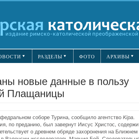
ОВОСТИ
РАЗДЕЛЫ
ФОТО
АРХИВЫ
аны новые данные в пользу
ой Плащаницы
федральном соборе Турина, сообщило агентство
Kipa
.
тия, по преданию, был завернут Иисус Христос, содержи
детельствует о древнем обряде захоронения на Ближнем
и в Валенсии исследователь Марция Бой. Следовательно