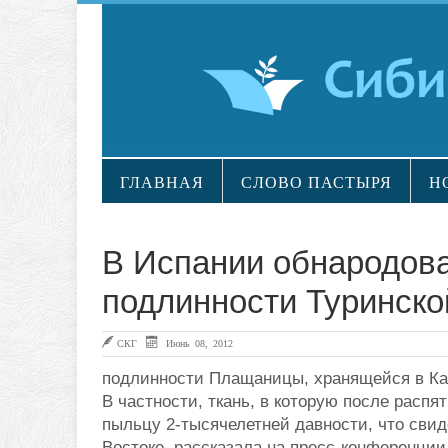
ГЛАВНАЯ
СЛОВО ПАСТЫРЯ
Н
В Испании обнародов
подлинности Туринск
СКГ
Июнь 08, 2012
подлинности Плащаницы, хранящейся в Ка
В частности, ткань, в которую после распя
пыльцу 2-тысячелетней давности, что сви
Востоке, рассказала на пресс-конференци