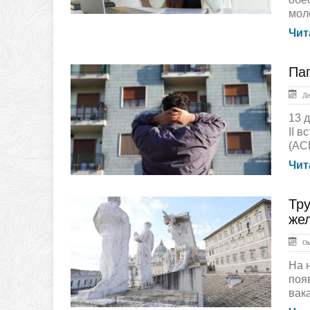
мол
Чит
Пап
ЛЕНТА НОВОСТЕЙ
Дек
13 
II 
(ACL
Чит
Тру
ЛЕНТА НОВОСТЕЙ
же
Окт
На 
поя
вак