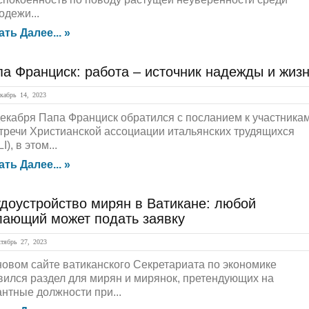
одежи...
ать Далее... »
а Франциск: работа – источник надежды и жиз
абрь 14, 2023
декабря Папа Франциск обратился с посланием к участника
встречи Христианской ассоциации итальянских трудящихся
I), в этом...
ать Далее... »
доустройство мирян в Ватикане: любой
лающий может подать заявку
ябрь 27, 2023
новом сайте ватиканского Секретариата по экономике
вился раздел для мирян и мирянок, претендующих на
антные должности при...