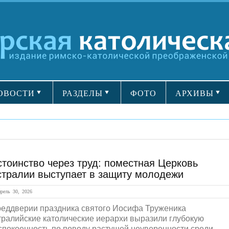
ОВОСТИ
РАЗДЕЛЫ
ФОТО
АРХИВЫ
тоинство через труд: поместная Церковь
стралии выступает в защиту молодежи
ель 30, 2026
реддверии праздника святого Иосифа Труженика
тралийские католические иерархи выразили глубокую
спокоенность по поводу растущей неуверенности среди