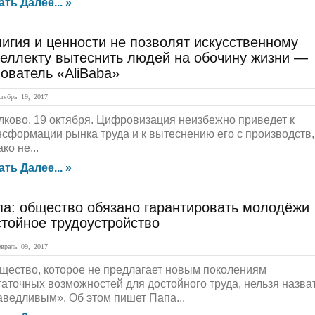
ать Далее... »
игия и ценности не позволят искусственному
теллекту вытеснить людей на обочину жизни —
ователь «AliBaba»
ябрь 19, 2017
лково. 19 октября. Цифровизация неизбежно приведет к
нсформации рынка труда и к вытеснению его с производств,
ко не...
ать Далее... »
па: общество обязано гарантировать молодёжи
тойное трудоустройство
раль 09, 2017
щество, которое не предлагает новым поколениям
таточных возможностей для достойного труда, нельзя назва
аведливым». Об этом пишет Папа...