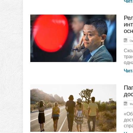
Чит
Рел
ЛЕНТА НОВОСТЕЙ
ин
осн
Окт
Ско
тра
одна
Чит
Па
ГЛАВНАЯ
дос
Фев
«Об
дос
спр