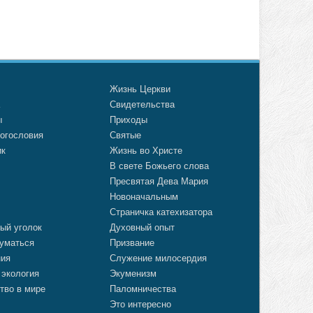
о
Жизнь Церкви
а
Свидетельства
ы
Приходы
огословия
Святые
ик
Жизнь во Христе
В свете Божьего слова
Пресвятая Дева Мария
Новоначальным
Страничка катехизатора
ый уголок
Духовный опыт
уматься
Призвание
ния
Служение милосердия
 экология
Экуменизм
тво в мире
Паломничества
Это интересно