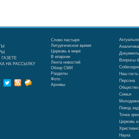
Актуальн
Слово пастыря
Литургическое время
ТЫ
Аналитик
Церковь в мире
РЫ
Документ
В епархии
 ГАЗЕТЕ
Вопросы б
Лента новостей
КА НА РАССЫЛКУ
Собеседн
Обзор СМИ
Разделы
Наш гость
Фото
Персона
Архивы
Общество
Семья
Молодежн
Повод зад
Точка зре
Церковь и
Христианс
Наука