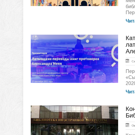
Мен
биб
Пер
Чит
Кат
ЛЕНТА НОВОСТЕЙ
лат
Ал
Сен
Пер
«Сы
2020
Чит
Кон
ЛЕНТА НОВОСТЕЙ
Би
Окт