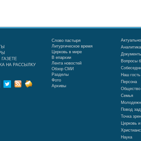
Актуальн
Слово пастыря
Литургическое время
ТЫ
Аналитик
Церковь в мире
РЫ
Документ
В епархии
 ГАЗЕТЕ
Вопросы б
Лента новостей
КА НА РАССЫЛКУ
Собеседн
Обзор СМИ
Разделы
Наш гость
Фото
Персона
Архивы
Общество
Семья
Молодежн
Повод зад
Точка зре
Церковь и
Христианс
Наука