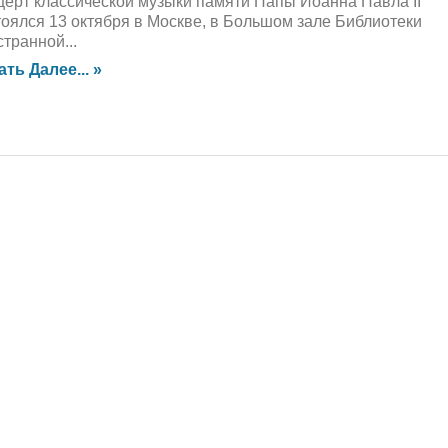
церт классической музыки памяти Папы Иоанна Павла II
тоялся 13 октября в Москве, в Большом зале Библиотеки
транной...
ать Далее... »