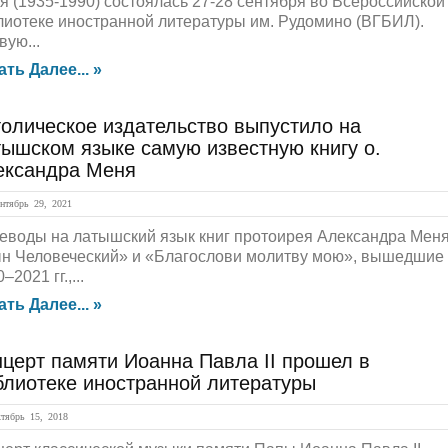
я (1935-1990) состоялась 27-28 сентября во Всероссийской
лиотеке иностранной литературы им. Рудомино (ВГБИЛ).
вую...
ать Далее... »
олическое издательство выпустило на
ышском языке самую известную книгу о.
ександра Меня
тябрь 29, 2021
еводы на латышский язык книг протоирея Александра Мен
н Человеческий» и «Благослови молитву мою», вышедшие
–2021 гг.,...
ать Далее... »
церт памяти Иоанна Павла II прошел в
блиотеке иностранной литературы
ябрь 15, 2018