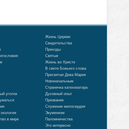
о
Жизнь Церкви
а
Свидетельства
ы
Приходы
огословия
Святые
ик
Жизнь во Христе
В свете Божьего слова
Пресвятая Дева Мария
Новоначальным
Страничка катехизатора
ый уголок
Духовный опыт
уматься
Призвание
ния
Служение милосердия
 экология
Экуменизм
тво в мире
Паломничества
Это интересно