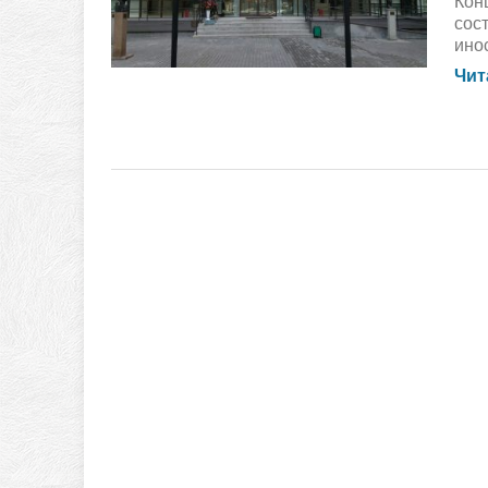
Кон
сос
инос
Чит