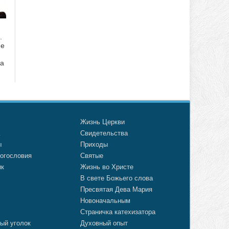
.
ие
да
о
Жизнь Церкви
а
Свидетельства
ы
Приходы
огословия
Святые
ик
Жизнь во Христе
В свете Божьего слова
Пресвятая Дева Мария
Новоначальным
Страничка катехизатора
ый уголок
Духовный опыт