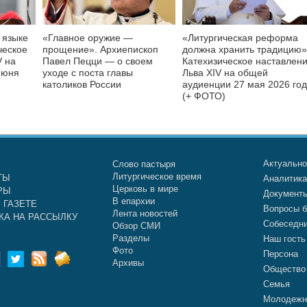
 языке
«Главное оружие —
«Литургическая реформа
ческое
прощение». Архиепископ
должна хранить традицию»
V на
Павел Пецци — о своем
Катехизическое наставлен
июня
уходе с поста главы
Льва XIV на общей
католиков России
аудиенции 27 мая 2026 го
(+ ФОТО)
Актуальн
Слово пастыря
Литургическое время
ТЫ
Аналитик
Церковь в мире
РЫ
Документ
В епархии
 ГАЗЕТЕ
Вопросы б
Лента новостей
КА НА РАССЫЛКУ
Собеседн
Обзор СМИ
Разделы
Наш гость
Фото
Персона
Архивы
Общество
Семья
Молодежн