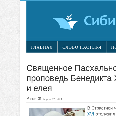
ГЛАВНАЯ
СЛОВО ПАСТЫРЯ
Н
Священное Пасхальное
проповедь Бенедикта 
и елея
СКГ
Апрель 22, 2011
В Страстной ч
XVI
отслужил 