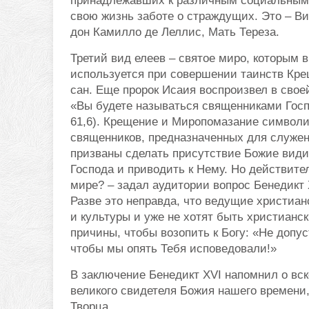
принадлежавших к различным социальным 
свою жизнь заботе о страждущих. Это – Ви
дон Камилло де Леллис, Мать Тереза.
Третий вид елеев – святое миро, которым 
используется при совершении таинств Кр
сан. Еще пророк Исаия воспроизвел в своей
«Вы будете называться священниками Госп
61,6). Крещение и Миропомазание символи
священников, предназначенных для служен
призваны сделать присутствие Божие вид
Господа и приводить к Нему. Но действит
мире? – задал аудитории вопрос Бенедикт 
Разве это неправда, что ведущие христиан
и культуры и уже не хотят быть христианс
причины, чтобы возопить к Богу: «Не допу
чтобы мы опять Тебя исповедовали!»
В заключение Бенедикт XVI напомнил о вс
великого свидетеля Божия нашего времени,
Творца.