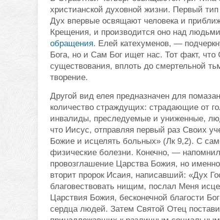
христианской духовной жизни. Первый тип 
Дух впервые освящают человека и приближ
Крещения, и производится оно над людьми
обращения
. Елей катехуменов, — подчеркн
Бога, но и Сам Бог ищет нас. Тот факт, чт
существования, вплоть до смертельной тьм
творение.
Другой вид елея предназначен для помаза
количество страждущих: страдающие от го
инвалиды, преследуемые и униженные, люд
что Иисус, отправляя первый раз Своих у
Божие и исцелять больных» (Лк 9,2). С са
физические болезни. Конечно, — напомнил 
провозглашение Царства Божия, но именно
вторит пророк Исаия, написавший: «Дух Го
благовествовать нищим, послал Меня исце
Царствия Божия, бесконечной благости Бо
сердца людей. Затем Святой Отец постав