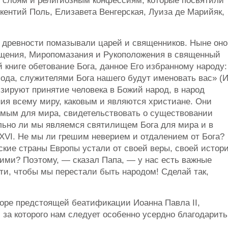
слоям и религиозным конфессиям, которые посвятили
кентий Поль, Елизавета Венгерская, Луиза де Марийяк,
в древности помазывали царей и священников. Ныне оно
ещения, Миропомазания и Рукоположения в священный
 книге обетование Бога, данное Его избранному народу:
ода, служителями Бога нашего будут именовать вас» (
зируют принятие человека в Божий народ, в народ
ия всему миру, каковым и являются христиане. Они
имым для мира, свидетельствовать о существовании
ельно ли мы являемся святилищем Бога для мира и в
XVI. Не мы ли грешим неверием и отдалением от Бога?
ские страны Европы устали от своей веры, своей истор
кими? Поэтому, — сказал Папа, — у нас есть важные
сти, чтобы мы перестали быть народом! Сделай так,
коре предстоящей беатификации Иоанна Павла II,
 за которого нам следует особенно усердно благодарить