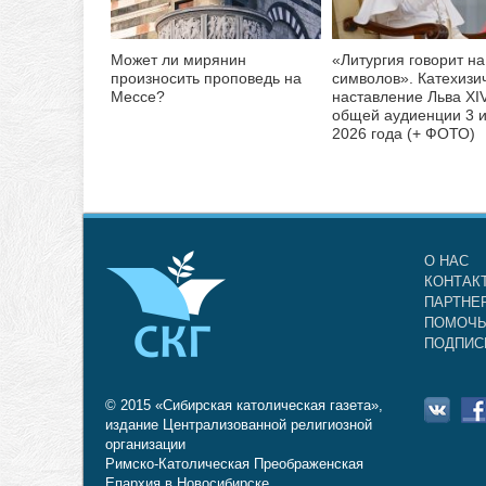
Может ли мирянин
«Литургия говорит на
произносить проповедь на
символов». Катехизи
Мессе?
наставление Льва XI
общей аудиенции 3 
2026 года (+ ФОТО)
О НАС
КОНТАК
ПАРТНЕ
ПОМОЧЬ
ПОДПИС
© 2015 «Сибирская католическая газета»,
издание Централизованной религиозной
организации
Римско-Католическая Преображенская
Епархия в Новосибирске