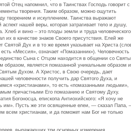
той Отец напомнил, что в Таинствах Господь говорит с
лементы творения. Таким образом, можно ощутить
ду творением и искуплением. Таинства выражают
аспект нашей веры, которая затрагивает тело и душу,
а. Хлеб и вино – это плоды земли и труда человеческого
л их в качестве знаков Своего присутствия. Елей же
 Святой Дух и в то же время указывает на Христа (сло
 есть «Мессия», означает «Помазанник»). Человечность
 единство Сына с Отцом находится в общении со Свят
им образом, является помазанной уникальным образом и
Святым Духом. А Христос, в Свою очередь, дает
нашей человечности получить дар Святого Духа, и
аемся «христианами», то есть «помазанными людьми»,
мым причастными Его помазанию и Святому Духу.
атия Богоносца, епископа Антиохийского: «Я хочу не
ь им». Пусть же эти освященные елеи, — сказал Папа,
м всем христианам, и да поможет нам Бог не только
 елеев, выражающих три основных измерения