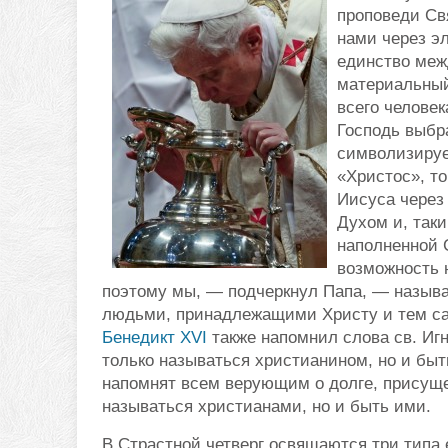
проповеди Свя
нами через э
единство меж
материальный 
всего человек
Господь выбра
символизирует
«Христос», то
Иисуса через
Духом и, так
наполненной 
возможность 
поэтому мы, — подчеркнул Папа, — назыв
людьми, принадлежащими Христу и тем са
Бенедикт XVI
также напомнил слова св. Игн
только называться христианином, но и быт
напомнят всем верующим о долге, присуще
называться христианами, но и быть ими.
В Страстной четверг освящаются три типа