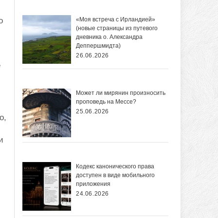
о
«Моя встреча с Ирландией»
(новые страницы из путевого
дневника о. Александра
Деппершмидта)
26.06.2026
е
Может ли мирянин произносить
проповедь на Мессе?
25.06.2026
о,
и
Кодекс канонического права
доступен в виде мобильного
приложения
24.06.2026