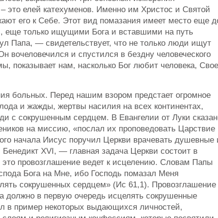
– это елей катехуменов. Именно им Христос и Святой
ают его к Себе. Этот вид помазания имеет место еще д
, еще только ищущими Бога и вставшими на путь
ул Папа, — свидетельствует, что не только люди ищут
о Он вочеловечился и спустился в бездну человеческого
ы, показывает нам, насколько Бог любит человека, Сво
ния больных. Перед нашим взором предстает огромное
лода и жажды, жертвы насилия на всех континентах,
и с сокрушенным сердцем. В Евангелии от Луки сказан
чеников на миссию, «послал их проповедовать Царствие
мого начала Иисус поручил Церкви врачевать душевные 
Бенедикт XVI, — главная задача Церкви состоит в
 это провозглашение ведет к исцелению. Словам Папы
спода Бога на Мне, ибо Господь помазал Меня
лять сокрушенных сердцем» (Ис 61,1). Провозглашение
га должно в первую очередь исцелять сокрушенные
ил в пример некоторых выдающихся личностей,