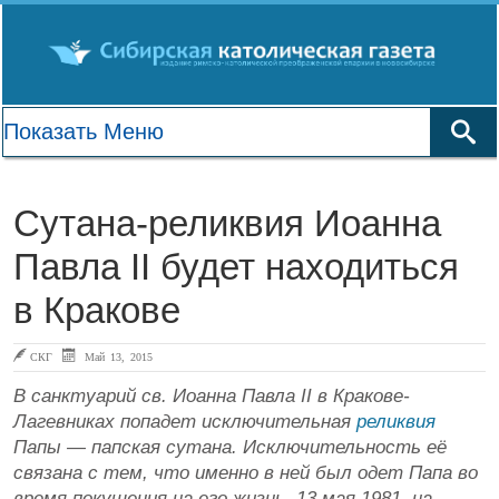
Сутана-реликвия Иоанна
Павла II будет находиться
в Кракове
СКГ
Май 13, 2015
В санктуарий св. Иоанна Павла II в Кракове-
Лагевниках попадет исключительная
реликвия
Папы — папская сутана. Исключительность её
связана с тем, что именно в ней был одет Папа во
время покушения на его жизнь, 13 мая 1981, на