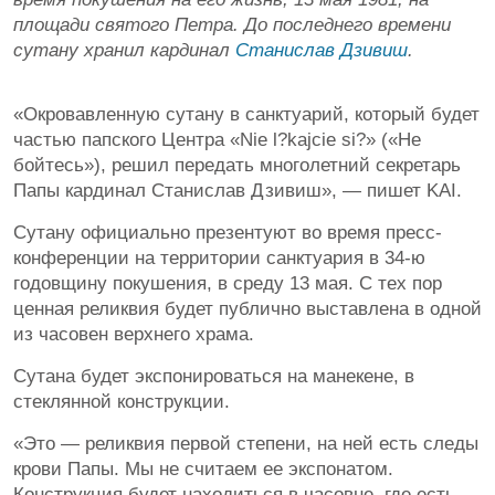
площади святого Петра. До последнего времени
сутану хранил кардинал
Станислав Дзивиш
.
«Окровавленную сутану в санктуарий, который будет
частью папского Центра «Nie l?kajcie si?» («Не
бойтесь»), решил передать многолетний секретарь
Папы кардинал Станислав Дзивиш», — пишет KAI.
Сутану официально презентуют во время пресс-
конференции на территории санктуария в 34-ю
годовщину покушения, в среду 13 мая. С тех пор
ценная реликвия будет публично выставлена в одной
из часовен верхнего храма.
Сутана будет экспонироваться на манекене, в
стеклянной конструкции.
«Это — реликвия первой степени, на ней есть следы
крови Папы. Мы не считаем ее экспонатом.
Конструкция будет находиться в часовне, где есть