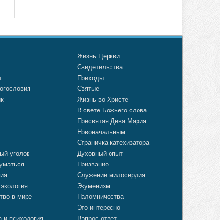
о
Жизнь Церкви
а
Свидетельства
ы
Приходы
огословия
Святые
ик
Жизнь во Христе
В свете Божьего слова
Пресвятая Дева Мария
Новоначальным
Страничка катехизатора
ый уголок
Духовный опыт
уматься
Призвание
ния
Служение милосердия
 экология
Экуменизм
тво в мире
Паломничества
Это интересно
а и психология
Вопрос-ответ