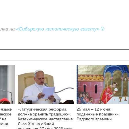
ылка на
«Сибирскую католическую газету» ©
 языке
«Литургическая реформа
25 мая – 12 июня:
ческое
должна хранить традицию».
подвижные праздники
V на
Катехизическое наставление
Рядового времени
июня
Льва XIV на общей
аудиенции 27 мая 2026 года