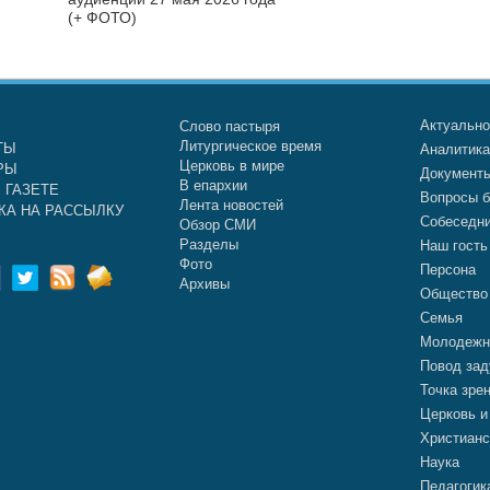
(+ ФОТО)
Актуальн
Слово пастыря
Литургическое время
ТЫ
Аналитик
Церковь в мире
РЫ
Документ
В епархии
 ГАЗЕТЕ
Вопросы б
Лента новостей
КА НА РАССЫЛКУ
Собеседн
Обзор СМИ
Разделы
Наш гость
Фото
Персона
Архивы
Общество
Семья
Молодежн
Повод зад
Точка зре
Церковь и
Христианс
Наука
Педагогик