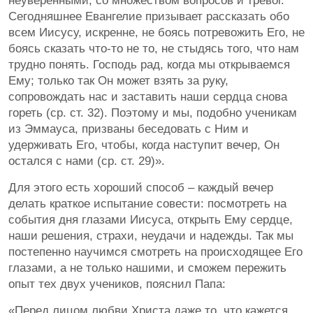
неуверенными, со множеством вопросов и тревог.
Сегодняшнее Евангелие призывает рассказать обо
всем Иисусу, искренне, не боясь потревожить Его, не
боясь сказать что-то не то, не стыдясь того, что нам
трудно понять. Господь рад, когда мы открываемся
Ему; только так Он может взять за руку,
сопровождать нас и заставить наши сердца снова
гореть (ср. ст. 32). Поэтому и мы, подобно ученикам
из Эммауса, призваны беседовать с Ним и
удерживать Его, чтобы, когда наступит вечер, Он
остался с нами (ср. ст. 29)».
Для этого есть хороший способ – каждый вечер
делать краткое испытание совести: посмотреть на
события дня глазами Иисуса, открыть Ему сердце,
наши решения, страхи, неудачи и надежды. Так мы
постепенно научимся смотреть на происходящее Его
глазами, а не только нашими, и сможем пережить
опыт тех двух учеников, пояснил Папа:
«Перед лицом любви Христа даже то, что кажется