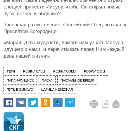
делали? Какие падения, печали, сомнения и страхи
следует принести Иисусу, чтобы Он открыл новые
пути, вознес и ободрил?
Завершая размышление, Святейший Отец воззвал к
Пресвятой Богородице:
«Мария, Дева мудрости, помоги нам узнать Иисуса,
идущего с нами, и перечитывать перед Ним каждый
день нашей жизни».
ТЕГИ
REGINA CAELI
REGINA COELI
REGINA СÆLI
ПАПА ФРАНЦИСК
ПАСХА
ПАСХАЛЬНОЕ ВРЕМЯ
ПУТЬ В ЭММАУС
ЦАРИЦА НЕБЕСНАЯ