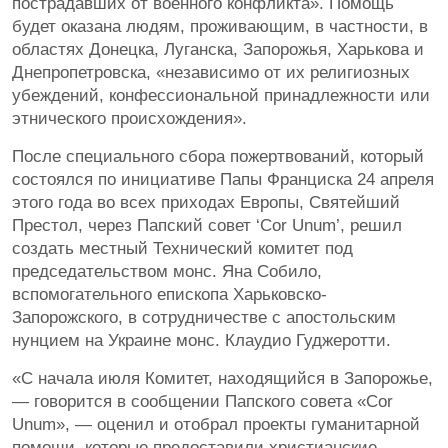
пострадавших от военного конфликта». Помощь
будет оказана людям, проживающим, в частности, в
областях Донецка, Луганска, Запорожья, Харькова и
Днепропетровска, «независимо от их религиозных
убеждений, конфессиональной принадлежности или
этнического происхождения».
После специального сбора пожертвований, который
состоялся по инициативе Папы Франциска 24 апреля
этого года во всех приходах Европы, Святейший
Престол, через Папский совет ‘Cor Unum’, решил
создать местный Технический комитет под
председательством монс. Яна Собило,
вспомогательного епископа Харьковско-
Запорожского, в сотрудничестве с апостольским
нунцием на Украине монс. Клаудио Гуджеротти.
«С начала июля Комитет, находящийся в Запорожье,
— говорится в сообщении Папского совета «Cor
Unum», — оценил и отобрал проекты гуманитарной
помощи, которые предоставили христианские