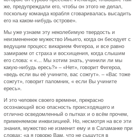
же, предупреждали его, чтобы он этого не делал,
поскольку команда корабля сговаривалась высадить
его на каком-нибудь острове».
Мы уже узнаем эту неколебимую твердость и
неизмененное мужество Иньиго, когда он беседует с
ведущим процесс викарием Фигероа, и все равно
замираем от страха и восхищения, когда слышим
его слова: « «… Мы хотим знать, учинили ли мы
какую-нибудь ересь?» – «Нет», говорит Фигероа,
«ведь если вы её учините, вас сожгут». – «Вас тоже
сожгут», говорит паломник, « если Вы учините
ересь».
И это человек своего времени, прекрасно
осознающий всю опасность происходящего и
отлично осведомленный о пытках и о всём прочем,
применяемом инквизицией. Но, несмотря на все эти
знания, мужество не изменит ему и в Саламанке при
словах: «а я говорю Вам, что не сыщутся в