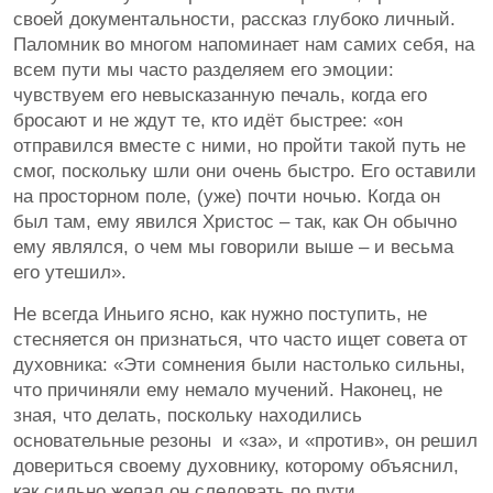
своей документальности, рассказ глубоко личный.
Паломник во многом напоминает нам самих себя, на
всем пути мы часто разделяем его эмоции:
чувствуем его невысказанную печаль, когда его
бросают и не ждут те, кто идёт быстрее: «он
отправился вместе с ними, но пройти такой путь не
смог, поскольку шли они очень быстро. Его оставили
на просторном поле, (уже) почти ночью. Когда он
был там, ему явился Христос – так, как Он обычно
ему являлся, о чем мы говорили выше – и весьма
его утешил».
Не всегда Иньиго ясно, как нужно поступить, не
стесняется он признаться, что часто ищет совета от
духовника: «Эти сомнения были настолько сильны,
что причиняли ему немало мучений. Наконец, не
зная, что делать, поскольку находились
основательные резоны и «за», и «против», он решил
довериться своему духовнику, которому объяснил,
как сильно желал он следовать по пути