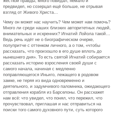
жесткой правды, много повидал, немало и
предвидел, но созерцал ещё больше, не отрывая
взгляд от Живого Христа…
Чему он может нас научить? Чем может нам помочь?
Много ли среди наших близких авторитетных людей,
внимательных и искренних? Игнатий Лойола такой…
Ведь речь идёт не о биографическом очерке,
полупритче с оттенком личного, а о том, «чтобы
рассказать, что произошло в его душе вплоть до
нынешнего дня». То есть святой Игнатий собирается
рассказать историю взросления своей души с
самого начала, начиная с медленно
поправляющегося Иньиго, лежащего в родовом
замке, не теряя из вида одновременно и
деятельного, и задумчивого паломника, ожидающего
отправления корабля из Барселоны. Он расскажет
нам всё: что увидел, что понял, что пережил, что
прочувствовал, приглашая и нас отправиться на
поиски того самого духовного пути, суть которого