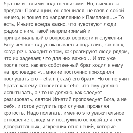
братом и своими родственниками. Но, выехав за
пределы Провинции, он спешился, не взяв с собой
ничего, и пошел по направлению к Памплоне…» То
есть, Иньиго всегда важно, что чувствуют люди
рядом с ним, такой непримиримый и
принципиальный в вопросах верности и служения
Богу человек вдруг оказывается податлив, как воск,
когда речь заходит о том, как реагируют люди рядом,
что их задевает, что для них важно… И это уже
после того, как его собственный брат ходил к нему
на проповеди: «…многие постоянно приходили
послушать его – etiam ( сам) его брат». Но он не учит
брата: как ему относится к себе, что ему должно
испытывать, а что не должно, как следует
реагировать, святой Игнатий проповедует Бога, а не
себя, и готов уступить при случае, проявляя
кротость. Надо полагать, именно это уважительное
отношение к людям и послужило основой для тех
доверительных, искренних отношений, которые