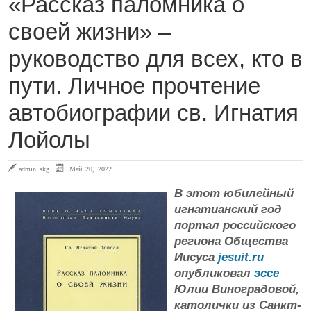
«Рассказ паломника о
своей жизни» –
руководство для всех, кто в
пути. Личное прочтение
автобиографии св. Игнатия
Лойолы
admin skg
Май 20, 2022
В этот юбилейный
игнатианский год
портал российского
региона Общества
Иисуса
jesuit.ru
опубликовал
эссе
Юлии Виноградовой,
католички из Санкт-