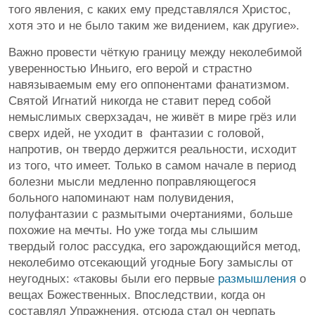
того явления, с каких ему представлялся Христос,
хотя это и не было таким же видением, как другие».
Важно провести чёткую границу между неколебимой
уверенностью Иньиго, его верой и страстно
навязываемым ему его оппонентами фанатизмом.
Святой Игнатий никогда не ставит перед собой
немыслимых сверхзадач, не живёт в мире грёз или
сверх идей, не уходит в фантазии с головой,
напротив, он твердо держится реальности, исходит
из того, что имеет. Только в самом начале в период
болезни мысли медленно поправляющегося
больного напоминают нам полувидения,
полуфантазии с размытыми очертаниями, больше
похожие на мечты. Но уже тогда мы слышим
твердый голос рассудка, его зарождающийся метод,
неколебимо отсекающий угодные Богу замыслы от
неугодных: «таковы были его первые
размышления
о
вещах Божественных. Впоследствии, когда он
составлял Упражнения, отсюда стал он черпать