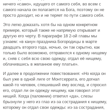
ничего «само», идущего от самого себя, во всем с
самого начала он полагается на Бога, поэтому он не
просто доходит, но и не теряет по пути самого себя.
Это легко доказать хотя бы на одном конкретном
примере, который также не напрямую открывает и
другую его черту. В параграфе 18 2-ой главы мы
узнаем: «в канун праздника Богородицы в марте
двадцать второго года, ночью, он так скрытно, как
только было возможно, отправился к одному нищему
и, сняв с себя всю свою одежду, отдал её нищему,
облачившись в желанное ему платье».
И далее в продолжении повествования: «Но когда он
был уже в одной лиге от Монтсеррата, его догнал
какой-то человек, спешивший ему вослед, и спросил
его, отдал ли он одежду нищему, как говорил этот
нищий. Когда (паломник) ответил «да», слезы
брызнули у него из глаз из-за сострадания к нищему,
которому он отдал свои одежды: из-за сострадания,