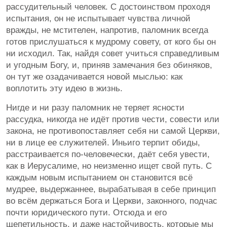
рассудительный человек. С достоинством проходя
испытания, он не испытывает чувства личной
вражды, не мстителен, напротив, паломник всегда
готов прислушаться к мудрому совету, от кого бы он
ни исходил. Так, найдя совет учиться справедливым
и угодным Богу, и, приняв замечания без обиняков,
он тут же озадачивается новой мыслью: как
воплотить эту идею в жизнь.
Нигде и ни разу паломник не теряет ясности
рассудка, никогда не идёт против чести, совести или
закона, не противопоставляет себя ни самой Церкви,
ни в лице ее служителей. Иньиго терпит обиды,
расстраивается по-человечески, даёт себя увести,
как в Иерусалиме, но неизменно ищет свой путь. С
каждым новым испытанием он становится всё
мудрее, выдержаннее, вырабатывая в себе принцип
во всём держаться Бога и Церкви, законного, подчас
почти юридического пути. Отсюда и его
щепетильность, и даже настойчивость, которые мы