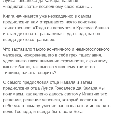
Луиса Гонсалеса да Камара, начиная
«надиктовывать» последнему свою жизнь…
Книга начинается уже неожиданно: в самом
предисловии нам открывается нечто поистине
таинственное: «Тогда он вернулся в Красную башню
и стал диктовать, расхаживая туда-сюда, как он
всегда диктовал раньше».
Что заставило такого аскетичного и немногословного
человека, искоренившего в себе грех тщеславия,
уделявшего такое внимание скромности, скрытному,
как все баски, так высоко чтившему таинство
тишины, начать говорить?
С самого предисловия отца Надаля и затем
предисловия отца Луиса Гонсалеса да Камара мы
понимаем, как нелегко далось святому Игнатию это
решение, решение человека, который воспитал в
себе мало-помалу умение распознавать и исполнять
волю Господа, и всегда быть воли Бога