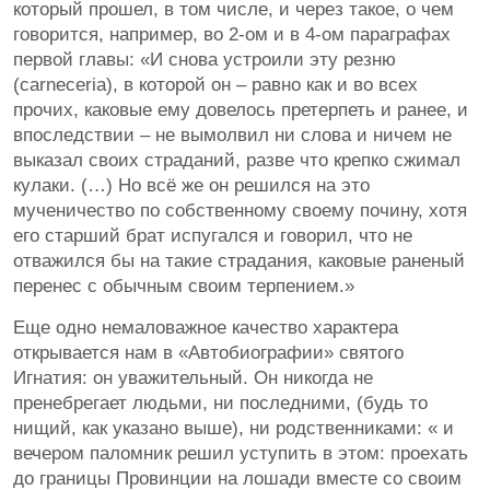
который прошел, в том числе, и через такое, о чем
говорится, например, во 2-ом и в 4-ом параграфах
первой главы: «И снова устроили эту резню
(carneceria), в которой он – равно как и во всех
прочих, каковые ему довелось претерпеть и ранее, и
впоследствии – не вымолвил ни слова и ничем не
выказал своих страданий, разве что крепко сжимал
кулаки. (…) Но всё же он решился на это
мученичество по собственному своему почину, хотя
его старший брат испугался и говорил, что не
отважился бы на такие страдания, каковые раненый
перенес с обычным своим терпением.»
Еще одно немаловажное качество характера
открывается нам в «Автобиографии» святого
Игнатия: он уважительный. Он никогда не
пренебрегает людьми, ни последними, (будь то
нищий, как указано выше), ни родственниками: « и
вечером паломник решил уступить в этом: проехать
до границы Провинции на лошади вместе со своим