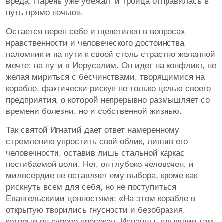
вреда. Парень уже убежал, и троица отправилась в
путь прямо ночью».
Остается верен себе и щепетилен в вопросах
нравственности и человеческого достоинства
паломник и на пути к своей столь страстно желанной
мечте: на пути в Иерусалим. Он идет на конфликт, не
желая мириться с бесчинствами, творящимися на
корабле, фактически рискуя не только целью своего
предприятия, о которой непрерывно размышляет со
времени болезни, но и собственной жизнью.
Так святой Игнатий дает ответ намеренному
стремлению упростить свой облик, лишив его
человечности, оставив лишь стальной каркас
несгибаемой воли. Нет, он глубоко человечен, и
милосердие не оставляет ему выбора, кроме как
рискнуть всем для себя, но не поступиться
Евангельскими ценностями: «На этом корабле в
открытую творились гнусности и безобразия,
которые он сурово пресекал. Испанцы, плывшие там