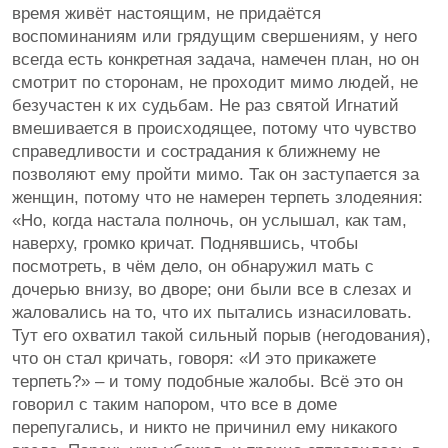
время живёт настоящим, не придаётся
воспоминаниям или грядущим свершениям, у него
всегда есть конкретная задача, намечен план, но он
смотрит по сторонам, не проходит мимо людей, не
безучастен к их судьбам. Не раз святой Игнатий
вмешивается в происходящее, потому что чувство
справедливости и сострадания к ближнему не
позволяют ему пройти мимо. Так он заступается за
женщин, потому что не намерен терпеть злодеяния:
«Но, когда настала полночь, он услышал, как там,
наверху, громко кричат. Поднявшись, чтобы
посмотреть, в чём дело, он обнаружил мать с
дочерью внизу, во дворе; они были все в слезах и
жаловались на то, что их пытались изнасиловать.
Тут его охватил такой сильный порыв (негодования),
что он стал кричать, говоря: «И это прикажете
терпеть?» – и тому подобные жалобы. Всё это он
говорил с таким напором, что все в доме
перепугались, и никто не причинил ему никакого