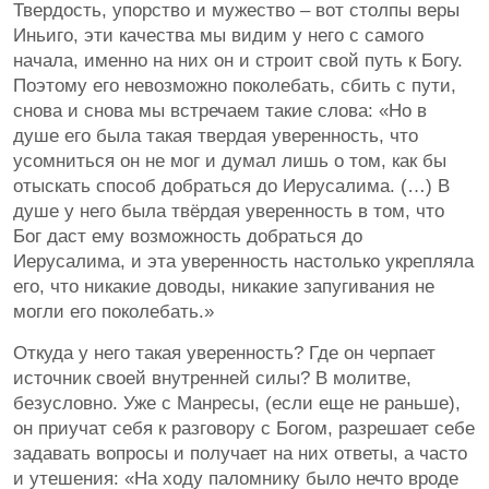
Твердость, упорство и мужество – вот столпы веры
Иньиго, эти качества мы видим у него с самого
начала, именно на них он и строит свой путь к Богу.
Поэтому его невозможно поколебать, сбить с пути,
снова и снова мы встречаем такие слова: «Но в
душе его была такая твердая уверенность, что
усомниться он не мог и думал лишь о том, как бы
отыскать способ добраться до Иерусалима. (…) В
душе у него была твёрдая уверенность в том, что
Бог даст ему возможность добраться до
Иерусалима, и эта уверенность настолько укрепляла
его, что никакие доводы, никакие запугивания не
могли его поколебать.»
Откуда у него такая уверенность? Где он черпает
источник своей внутренней силы? В молитве,
безусловно. Уже с Манресы, (если еще не раньше),
он приучат себя к разговору с Богом, разрешает себе
задавать вопросы и получает на них ответы, а часто
и утешения: «На ходу паломнику было нечто вроде