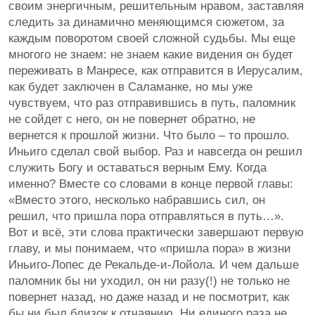
своим энергичным, решительным нравом, заставляя
следить за динамично меняющимся сюжетом, за
каждым поворотом своей сложной судьбы. Мы еще
многого не знаем: не знаем какие видения он будет
переживать в Манресе, как отправится в Иерусалим,
как будет заключен в Саламанке, но мы уже
чувствуем, что раз отправившись в путь, паломник
не сойдет с него, он не повернет обратно, не
вернется к прошлой жизни. Что было – то прошло.
Иньиго сделал свой выбор. Раз и навсегда он решил
служить Богу и оставаться верным Ему. Когда
именно? Вместе со словами в конце первой главы:
«Вместо этого, несколько набравшись сил, он
решил, что пришла пора отправляться в путь…».
Вот и всё, эти слова практически завершают первую
главу, и мы понимаем, что «пришла пора» в жизни
Иньиго-Лопес де Рекальде-и-Лойола. И чем дальше
паломник бы ни уходил, он ни разу(!) не только не
повернет назад, но даже назад и не посмотрит, как
бы ни был близок к отчаянию. Ни единого раза не