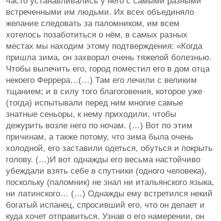
часто устанавливались у него с самыми разными
встреченными им людьми. Их всех объединяло
желание следовать за паломником, им всем
хотелось позаботиться о нём, в самых разных
местах мы находим этому подтверждения: «Когда
пришла зима, он захворал очень тяжелой болезнью.
Чтобы вылечить его, город поместил его в дом отца
некоего Феррера…(…) Там его лечили с великим
тщанием; и в силу того благоговения, которое уже
(тогда) испытывали перед ним многие самые
знатные сеньоры, к нему приходили, чтобы
дежурить возле него по ночам. (…) Вот по этим
причинам, а также потому, что зима была очень
холодной, его заставили одеться, обуться и покрыть
голову. (…)И вот однажды его весьма настойчиво
убеждали взять себе в спутники (одного человека),
поскольку (паломник) не знал ни итальянского языка,
ни латинского… (…) Однажды ему встретился некий
богатый испанец, спросивший его, что он делает и
куда хочет отправиться. Узнав о его намерении, он