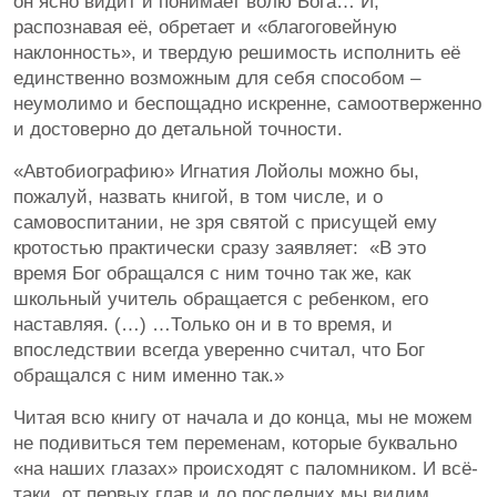
он ясно видит и понимает волю Бога… И,
распознавая её, обретает и «благоговейную
наклонность», и твердую решимость исполнить её
единственно возможным для себя способом –
неумолимо и беспощадно искренне, самоотверженно
и достоверно до детальной точности.
«Автобиографию» Игнатия Лойолы можно бы,
пожалуй, назвать книгой, в том числе, и о
самовоспитании, не зря святой с присущей ему
кротостью практически сразу заявляет: «В это
время Бог обращался с ним точно так же, как
школьный учитель обращается с ребенком, его
наставляя. (…) …Только он и в то время, и
впоследствии всегда уверенно считал, что Бог
обращался с ним именно так.»
Читая всю книгу от начала и до конца, мы не можем
не подивиться тем переменам, которые буквально
«на наших глазах» происходят с паломником. И всё-
таки, от первых глав и до последних мы видим