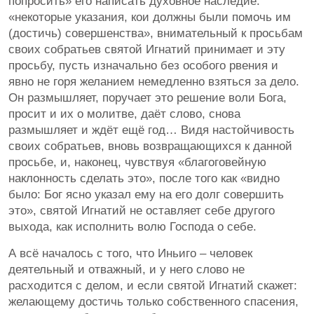
попросить» его написать духовное наследие:
«некоторые указания, кои должны были помочь им
(достичь) совершенства», внимательный к просьбам
своих собратьев святой Игнатий принимает и эту
просьбу, пусть изначально без особого рвения и
явно не горя желанием немедленно взяться за дело.
Он размышляет, поручает это решение воли Бога,
просит и их о молитве, даёт слово, снова
размышляет и ждёт ещё год… Видя настойчивость
своих собратьев, вновь возвращающихся к данной
просьбе, и, наконец, чувствуя «благоговейную
наклонность сделать это», после того как «видно
было: Бог ясно указал ему на его долг совершить
это», святой Игнатий не оставляет себе другого
выхода, как исполнить волю Господа о себе.
А всё началось с того, что Иньиго – человек
деятельный и отважный, и у него слово не
расходится с делом, и если святой Игнатий скажет:
желающему достичь только собственного спасения,