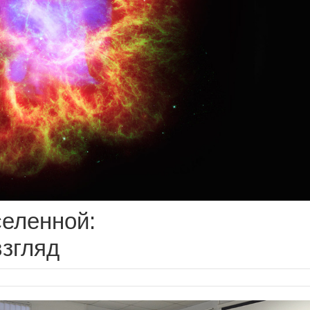
еленной:
згляд