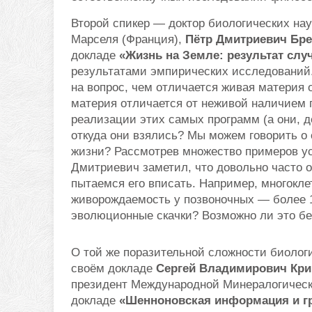
Второй спикер — доктор биологических наук
Марселя (Франция),
Пётр Дмитриевич Бр
докладе
«Жизнь на Земле: результат сл
результатами эмпирических исследований.
на вопрос, чем отличается живая материя 
материя отличается от неживой наличием г
реализации этих самых программ (а они, 
откуда они взялись? Мы можем говорить о
жизни? Рассмотрев множество примеров ус
Дмитриевич заметил, что довольно часто о
пытаемся его вписать. Например, многокле
живорождаемость у позвоночных — более 14
эволюционные скачки? Возможно ли это бе
О той же поразительной сложности биологи
своём докладе
Сергей Владимирович Кри
президент Международной Минералогическ
докладе
«Шенноновская информация и г