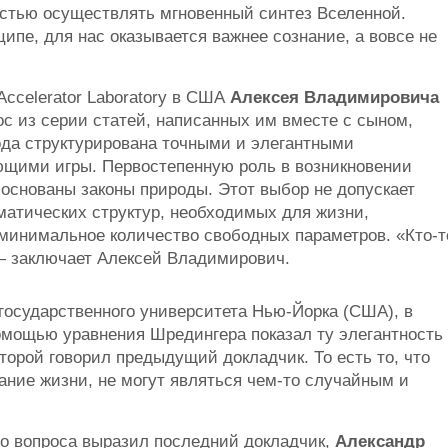
остью осуществлять мгновенный синтез Вселенной.
ипе, для нас оказывается важнее сознание, а вовсе не
Accelerator Laboratory в США
Алексея Владимировича
с из серии статей, написанных им вместе с сыном,
ода структурирована точными и элегантными
щими игры. Первостепенную роль в возникновении
 основаны законы природы. Этот выбор не допускает
матических структур, необходимых для жизни,
минимальное количество свободных параметров. «Кто-т
 — заключает Алексей Владимирович.
 государственного университета Нью-Йорка (США), в
мощью уравнения Шредингера показал ту элегантность
торой говорил предыдущий докладчик. То есть то, что
ние жизни, не могут являться чем-то случайным и
го вопроса выразил последний докладчик,
Александр