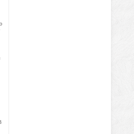
о
т
й
В