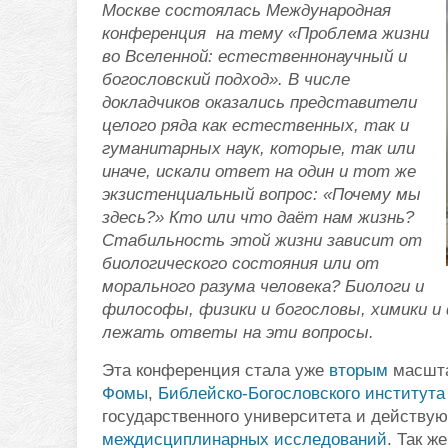
Москве состоялась Международная
конференция на тему «Проблема жизни
во Вселенной: естественнонаучный и
богословский подход». В числе
докладчиков оказались представители
целого ряда как естественных, так и
гуманитарных наук, которые, так или
иначе, иcкали ответ на один и тот же
экзистенциальный вопрос: «Почему мы
здесь?» Кто или что даёт нам жизнь?
Стабильность этой жизни зависит от
биологического состояния или от
морального разума человека? Биологи и
философы, физики и богословы, химики и
лежать ответы на эти вопросы.
Эта конференция стала уже
вторым
масшта
Фомы
,
Библейско-Богословского института
государственного университета и действу
междисциплинарных исследований
. Так ж