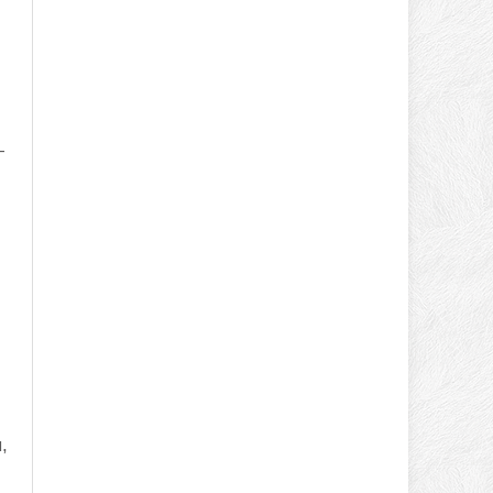
—
н
,