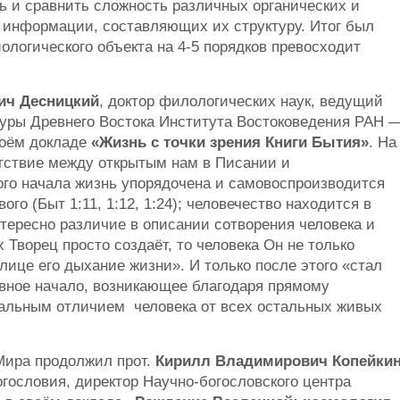
 и сравнить сложность различных органических и
ц информации, составляющих их структуру. Итог был
ологического объекта на 4-5 порядков превосходит
ич Десницкий
, доктор филологических наук, ведущий
туры Древнего Востока Института Востоковедения РАН 
воём докладе
«Жизнь с точки зрения Книги Бытия»
. На
етствие между открытым нам в Писании и
ого начала жизнь упорядочена и самовоспроизводится
ого (Быт 1:11, 1:12, 1:24); человечество находится в
нтересно различие в описании сотворения человека и
Творец просто создаёт, то человека Он не только
 лице его дыхание жизни». И только после этого «стал
овное начало, возникающее благодаря прямому
иальным отличием человека от всех остальных живых
Мира продолжил прот.
Кирилл Владимирович Копейки
гословия, директор Научно-богословского центра