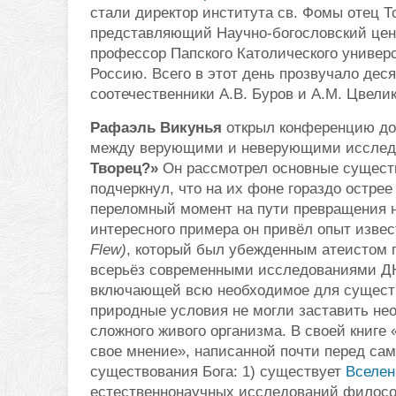
стали директор института св. Фомы отец Т
представляющий Научно-богословский цен
профессор Папского Католического универ
Россию. Всего в этот день прозвучало деся
соотечественники А.В. Буров и А.М. Цвел
Рафаэль Викунья
открыл конференцию до
между верующими и неверующими исслед
Творец?»
Он рассмотрел основные существ
подчеркнул, что на их фоне гораздо острее
переломный момент на пути превращения н
интересного примера он привёл опыт изве
Flew)
, который был убежденным атеистом п
всерьёз современными исследованиями ДН
включающей всю необходимое для существо
природные условия не могли заставить не
сложного живого организма. В своей книге
свое мнение», написанной почти перед сам
существования Бога: 1) существует
Вселен
естественнонаучных исследований философ