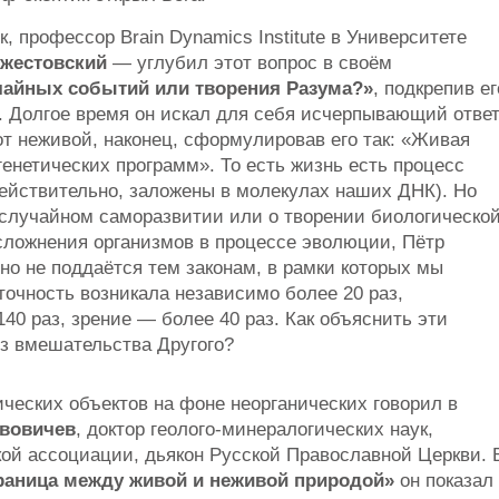
, профессор Brain Dynamics Institute в Университете
ежестовский
— углубил этот вопрос в своём
учайных событий или творения Разума?»
, подкрепив ег
 Долгое время он искал для себя исчерпывающий отве
от неживой, наконец, сформулировав его так: «Живая
енетических программ». То есть жизнь есть процесс
действительно, заложены в молекулах наших ДНК). Но
 случайном саморазвитии или о творении биологическо
ложнения организмов в процессе эволюции, Пётр
но не поддаётся тем законам, в рамки которых мы
точность возникала независимо более 20 раз,
0 раз, зрение — более 40 раз. Как объяснить эти
з вмешательства Другого?
ческих объектов на фоне неорганических говорил в
вовичев
, доктор геолого-минералогических наук,
ой ассоциации, дьякон Русской Православной Церкви. 
раница между живой и неживой природой»
он показал