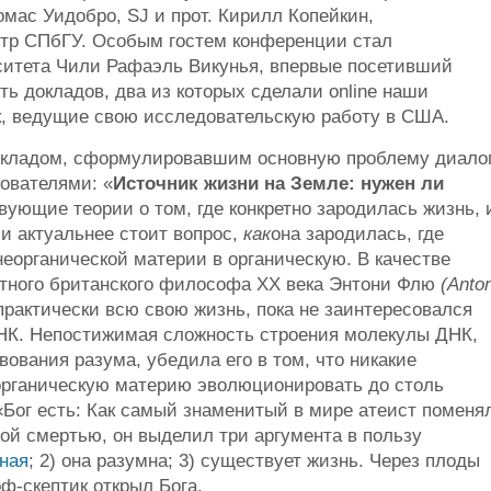
омас Уидобро, SJ и прот. Кирилл Копейкин,
тр СПбГУ. Особым гостем конференции стал
ситета Чили Рафаэль Викунья, впервые посетивший
ть докладов, два из которых сделали online наши
ик, ведущие свою исследовательскую работу в США.
кладом, сформулировавшим основную проблему диало
ователями: «
Источник жизни на Земле: нужен ли
ующие теории о том, где конкретно зародилась жизнь, 
 и актуальнее стоит вопрос,
как
она зародилась, где
еорганической материи в органическую. В качестве
стного британского философа XX века Энтони Флю
(Anto
рактически всю свою жизнь, пока не заинтересовался
К. Непостижимая сложность строения молекулы ДНК,
вания разума, убедила его в том, что никакие
органическую материю эволюционировать до столь
 «Бог есть: Как самый знаменитый в мире атеист поменя
ой смертью, он выделил три аргумента в пользу
ная
; 2) она разумна; 3) существует жизнь. Через плоды
-скептик открыл Бога.