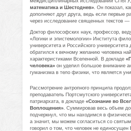
междисциплинарных исследований СПбГУ,
математика и Шестоднев»
. Он показал, 
дополняют друг друга, ведь если первые р
через исследование священных текстов — 
Доктор философских наук, профессор, вед
«Логики и эпистемологии» Института фило
университета и Российского университета
обратился к вечному желанию человека на
характеристиками Вселенной. В докладе
«
человека»
он уделил большое внимание ан
гуманизма в тело физики, что является ун
Рассмотрение антропного принципа продо
преподаватель Портсмутского университета
патриархата, в докладе
«Сознание во Все
Воплощения»
. Суммировав весь объем до
подчеркнул, что мы находимся в физическо
а значит, мы можем согласиться со святым
говорил о том, что человек не единосущен