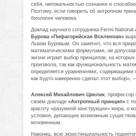
себя, нелокальностью сознания и способн
Поэтому, если говорить об антропном принц
биология человека.
Доклад научного сотрудника Fermi National 
Бурова «Пифагорейская Вселенная»
выро
Львом Буровым. Он заметил, что вся прир
математическими формулами, не допускаю
жизни играет выбор принципов, на которых
произвола, так как функциональность мате
определяется уравнениями, содержащими 
как будто намеренно сделал этот выбор»,
Алексей Михайлович Цвелик
, профессор
своём докладе
«Антропный принцип»
с по
красоту «разумной конструкции» мира, о ко
условия, делающие возможным существова
мгновенным.
Наконец, всю экзистенциальность поднято