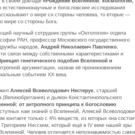
 в своём докладе
«Рождение Вселенной: космология,
как естественнонаучные и богословские исследования
ассказывают о мире со стороны человека, то вторые —
о мире со стороны Бога.
ущий научный сотрудник группы «Онтология» отдела
софии РАН, профессор Московского государственного
 дружбы народов,
Андрей Николаевич Павленко
,
йти связи между собственными характеристиками и
Принцип генетического подобия Вселенной и
тропной аргументации, назвав её проникновением
икальным событием ХХ века.
лжил
Алексей Всеволодович Нестерук
, старший
 (Великобритания) и дьякон Константинопольского
ленной: от антропного принципа к богословию
ступных нам знаний о Вселенной, Алексей Всеволодови
м контакте только с 4% веществ, из которых она состои
 Григорием Нисским, который ещё в IV веке нашей эры
 Вселенной. Человек отличается непознаваемостью само