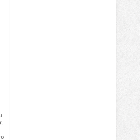
ч
т,
го