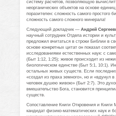
систему расчетов, позволяющую вычислить
неорганических объектов на основе едини
поразителен: сложность самого простого би
сложность самого сложного минерала!
Следующий докладчик —
Андрей Сергеев
научный сотрудник Отдела истории и куль
предложил вчитаться в строки Библии в с
основе конкретных цитат он показал соотв
исследованиями естественных наук: с сам
(Быт 1:12, 1:25); живое происходит из нежив
биологическом единстве (Быт 5:1, 10:1). И
остальных живых существ. Если последних 
«создал из праха земного», но и «вдунул в
человек душею живою» (Быт 2:7). Это дух
вмешательство Бога, становится принцип
существ.
Сопоставление Книги Откровения и Книги 
кандидат физико-математических наук и бо