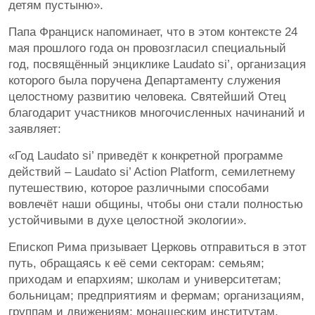
детям пустыню».
Папа Франциск напоминает, что в этом контексте 24
мая прошлого года он провозгласил специальный
год, посвящённый энциклике Laudato si’, организация
которого была поручена Департаменту служения
целостному развитию человека. Святейший Отец
благодарит участников многочисленных начинаний и
заявляет:
«Год Laudato si’ приведёт к конкретной программе
действий – Laudato si’ Action Platform, семилетнему
путешествию, которое различными способами
вовлечёт наши общины, чтобы они стали полностью
устойчивыми в духе целостной экологии».
Епископ Рима призывает Церковь отправиться в этот
путь, обращаясь к её семи секторам: семьям;
приходам и епархиям; школам и университетам;
больницам; предприятиям и фермам; организациям,
группам и движениям; монашеским институтам.