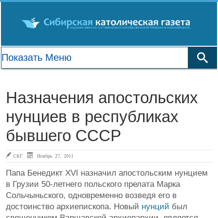
Назначения апостольских
нунциев в республиках
бывшего СССР
СКГ
Ноябрь 27, 2011
Папа Бенедикт XVI назначил апостольским нунцием
в Грузии 50-летнего польского прелата Марка
Сольчыньского, одновременно возведя его в
достоинство архиепископа. Новый
нунций
был
священником Варшавской архиепархии, является