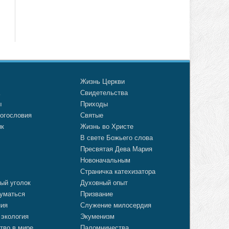
о
Жизнь Церкви
а
Свидетельства
ы
Приходы
огословия
Святые
ик
Жизнь во Христе
В свете Божьего слова
Пресвятая Дева Мария
Новоначальным
Страничка катехизатора
ый уголок
Духовный опыт
уматься
Призвание
ния
Служение милосердия
 экология
Экуменизм
тво в мире
Паломничества