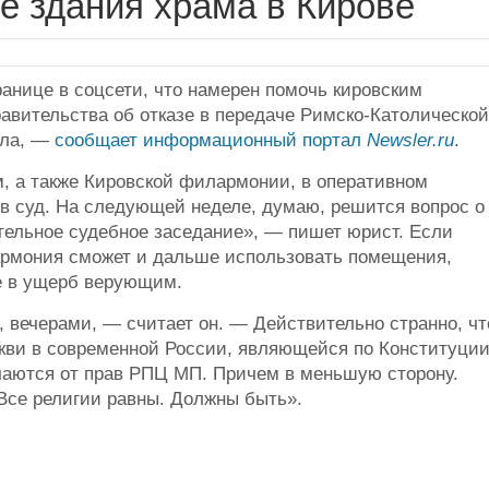
е здания храма в Кирове
анице в соцсети, что намерен помочь кировским
авительства об отказе в передаче Римско-Католической
ела, —
сообщает информационный портал
Newsler.ru
.
м, а также Кировской филармонии, в оперативном
 в суд. На следующей неделе, думаю, решится вопрос о
тельное судебное заседание», — пишет юрист. Если
армония сможет и дальше использовать помещения,
не в ущерб верующим.
 вечерами, — считает он. — Действительно странно, чт
кви в современной России, являющейся по Конституци
чаются от прав РПЦ МП. Причем в меньшую сторону.
 Все религии равны. Должны быть».