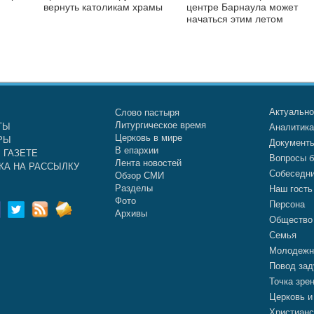
вернуть католикам храмы
центре Барнаула может
начаться этим летом
Актуальн
Слово пастыря
Литургическое время
ТЫ
Аналитик
Церковь в мире
РЫ
Документ
В епархии
 ГАЗЕТЕ
Вопросы б
Лента новостей
КА НА РАССЫЛКУ
Собеседн
Обзор СМИ
Разделы
Наш гость
Фото
Персона
Архивы
Общество
Семья
Молодежн
Повод зад
Точка зре
Церковь и
Христианс