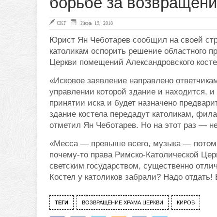
борьбе за возвращени
СКГ
Июнь 19, 2018
Юрист Ян Чеботарев сообщил на своей стр
католикам оспорить решение областного пр
Церкви помещений Александровского кост
«Исковое заявление направлено ответчика
управлении которой здание и находится, и
принятии иска и будет назначено предвари
здание костела передадут католикам, фил
отметил Ян Чеботарев. Но на этот раз — 
«Месса — превыше всего, музыка — потом,
почему-то права Римско-Католической Цер
светским государством, существенно отли
Костел у католиков забрали? Надо отдать!
ТЕГИ
ВОЗВРАЩЕНИЕ ХРАМА ЦЕРКВИ
КИРОВ