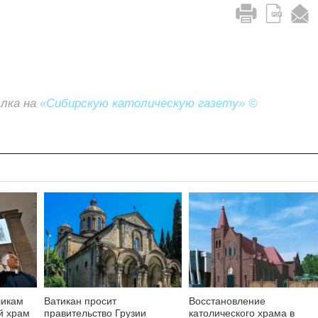
ылка на
«Сибирскую католическую газету» ©
ликам
Ватикан просит
Восстановление
й храм
правительство Грузии
католического храма в