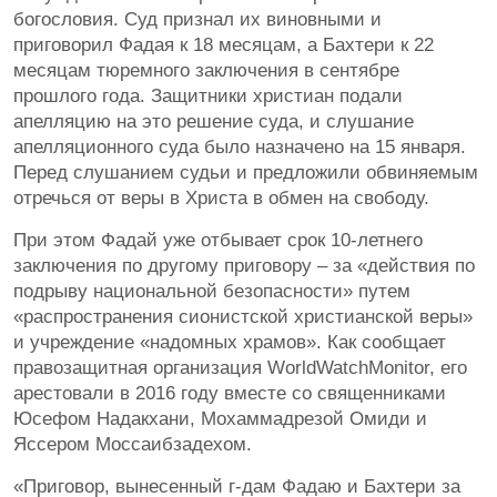
богословия. Суд признал их виновными и
приговорил Фадая к 18 месяцам, а Бахтери к 22
месяцам тюремного заключения в сентябре
прошлого года. Защитники христиан подали
апелляцию на это решение суда, и слушание
апелляционного суда было назначено на 15 января.
Перед слушанием судьи и предложили обвиняемым
отречься от веры в Христа в обмен на свободу.
При этом Фадай уже отбывает срок 10-летнего
заключения по другому приговору – за «действия по
подрыву национальной безопасности» путем
«распространения сионистской христианской веры»
и учреждение «надомных храмов». Как сообщает
правозащитная организация WorldWatchMonitor, его
арестовали в 2016 году вместе со священниками
Юсефом Надакхани, Мохаммадрезой Омиди и
Яссером Моссаибзадехом.
«Приговор, вынесенный г-дам Фадаю и Бахтери за