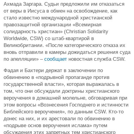
Ахмада Заргара. Судьи предложили им отказаться
от веры в Иисуса в обмен на освобождение, как
стало известно международной христианской
правозащитной организации «Всемирная
солидарность христиан» (Christian Solidarity
Worldwide, CSW) со штаб-квартирой в
Великобритании. «После категорического отказа их
вновь отправили в камеры дожидаться решения суда
по апелляции» –
сообщает
новостная служба CSW.
Фадая и Бахтери держат в заключении по
обвинению в «подрывной пропаганде против
государственной власти», которая выражалась в
том, что они обсуждали доктрины христианского
вероучения в домашней молельне, обговаривая при
этом вопросы «Вознесения Господнего и истинности
Библейского вероучения», по данным CSW. Кто-то
донес на них, и их арестовали по обвинению в
«подрыве основ вероучения ислама» путем
обсуждения этих запретных тем христианского