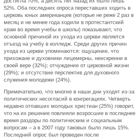
достигла 70%, а десять лет назад их было лишь
52%. Оба последних опроса переставших ходить в
церковь юных американцев (которые не реже 2 раз в
месяц и не менее года ходили в протестантский
храм во время учебы в школы) показывают, что
основной причиной их ухода из церкви является
отъезд на учебу в колледж. Среди других причин
ухода из церкви упоминаются: ощущение, что
прихожане и духовники лицемерны, неискренни в
своей вере (32%); отчуждение от церковной жизни
(29%); и отсутствие перспектив для духовного
служения молодежи (24%).
Примечательно, что многие в наши дни уходят из-за
политических несогласий в конгрегациях. Четверть
недавно отпавших молодых христиан (25%) говорит,
что на их решение повлияли возросшие в последнее
время раздоры по политическим и социальным
вопросам – а в 2007 году таковых было лишь 15%.
Последний опрос был проведен после