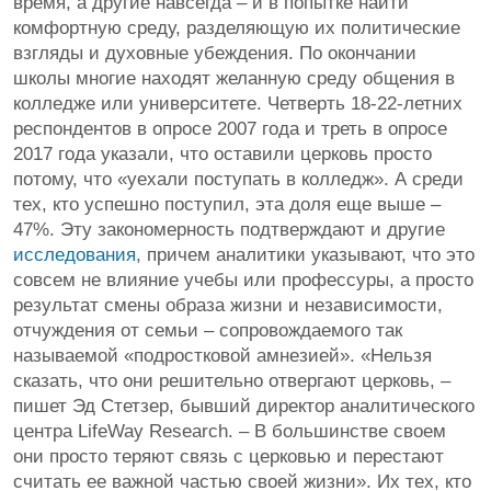
время, а другие навсегда – и в попытке найти
комфортную среду, разделяющую их политические
взгляды и духовные убеждения. По окончании
школы многие находят желанную среду общения в
колледже или университете. Четверть 18-22-летних
респондентов в опросе 2007 года и треть в опросе
2017 года указали, что оставили церковь просто
потому, что «уехали поступать в колледж». А среди
тех, кто успешно поступил, эта доля еще выше –
47%. Эту закономерность подтверждают и другие
исследования
, причем аналитики указывают, что это
совсем не влияние учебы или профессуры, а просто
результат смены образа жизни и независимости,
отчуждения от семьи – сопровождаемого так
называемой «подростковой амнезией». «Нельзя
сказать, что они решительно отвергают церковь, –
пишет Эд Стетзер, бывший директор аналитического
центра LifeWay Research. – В большинстве своем
они просто теряют связь с церковью и перестают
считать ее важной частью своей жизни». Их тех, кто