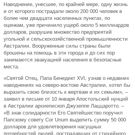
Наводнение, унесшее, по крайней мере, одну жизнь
и от которого пострадали около 200 000 человек в
более чем двадцати населенных пунктах, по
оценкам, уже причинило ущерб около 5 миллиардов
долларов, разрушив множество предприятий
угольной и сельскохозяйственной промышленности
Австралии. Вооруженные силы страны были
брошены на помощь в эти города и до сих пор
занимаются эвакуацией населения в безопасные
места.
«Святой Отец, Папа Бенедикт XVI, узнав о недавних
наводнениях на северо-востоке Австралии, хотел бы
выразить свою близость к жертвам и их семьям», –
заявил в письме от 10 января Апостольский нунций
в Австралии архиепископ Джузеппе Лаццаротто. –
«В знак солидарности Его Святейшество поручил
Папскому совету Cor Unum выделить сумму 50 000
долларов для удовлетворения насущных
потребностей людей, пострадавших от стихийного