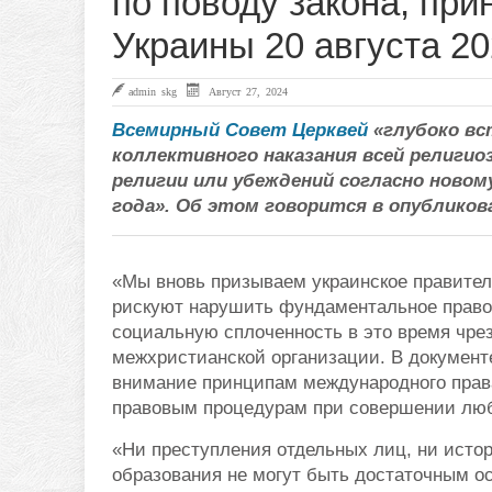
по поводу закона, пр
Украины 20 августа 202
admin skg
Август 27, 2024
Всемирный Совет Церквей
«глубоко вс
коллективного наказания всей религи
религии или убеждений согласно новому
года». Об этом говорится в опубликов
«Мы вновь призываем украинское правител
рискуют нарушить фундаментальное право 
социальную сплоченность в это время чрез
межхристианской организации. В документ
внимание принципам международного прав
правовым процедурам при совершении люб
«Ни преступления отдельных лиц, ни истор
образования не могут быть достаточным о