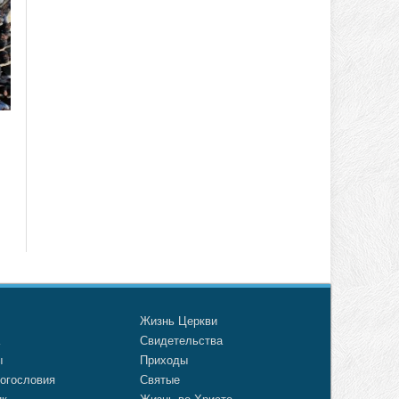
о
Жизнь Церкви
а
Свидетельства
ы
Приходы
огословия
Святые