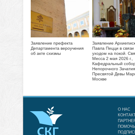
Заявление префекта
Заявление Архиепис
Департамента вероучения
Павла Пецци в связи 
об акте схизмы
уходом на покой. Св
Месса 2 мая 2026 г.,
Кафедральный собо
Непорочного Зачати
Пресвятой Девы Мар
Москве
О НАС
КОНТАК
ПАРТНЕ
ПОМОЧЬ
ПОДПИС