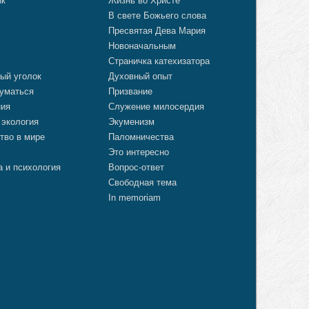
ик
Жизнь во Христе
В свете Божьего слова
Пресвятая Дева Мария
Новоначальным
Страничка катехизатора
ый уголок
Духовный опыт
уматься
Призвание
ния
Служение милосердия
 экология
Экуменизм
тво в мире
Паломничества
Это интересно
а и психология
Вопрос-ответ
Свободная тема
In memoriam