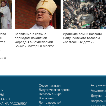
копа
Заявление в связи с
Иранские семьи назвали
с
периодом вакантной
Папу Римского голосом
ятая
кафедры в Архиепархии
«безгласных детей»
Божией Матери в Москве
р
я
ии в
Актуальн
Слово пастыря
Литургическое время
ТЫ
Аналитик
Церковь в мире
РЫ
Документ
В епархии
 ГАЗЕТЕ
Вопросы б
Лента новостей
КА НА РАССЫЛКУ