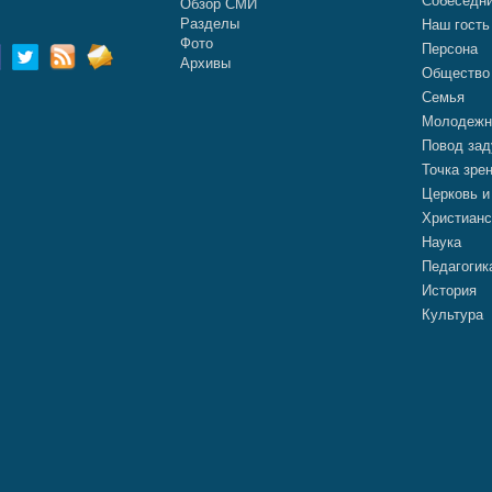
Собеседн
Обзор СМИ
Разделы
Наш гость
Фото
Персона
Архивы
Общество
Семья
Молодежн
Повод зад
Точка зре
Церковь и
Христианс
Наука
Педагогик
История
Культура