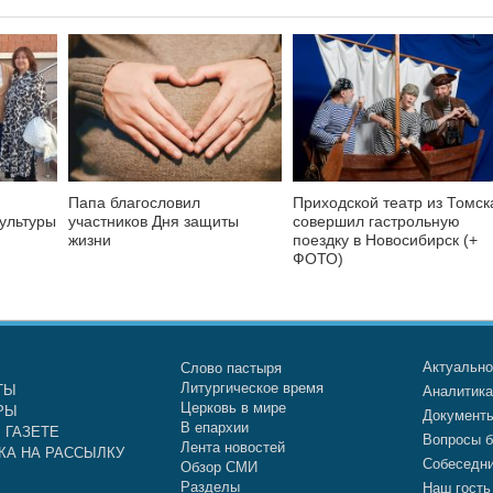
Папа благословил
Приходской театр из Томск
культуры
участников Дня защиты
совершил гастрольную
жизни
поездку в Новосибирск (+
ФОТО)
Актуальн
Слово пастыря
Литургическое время
ТЫ
Аналитик
Церковь в мире
РЫ
Документ
В епархии
 ГАЗЕТЕ
Вопросы б
Лента новостей
КА НА РАССЫЛКУ
Собеседн
Обзор СМИ
Разделы
Наш гость