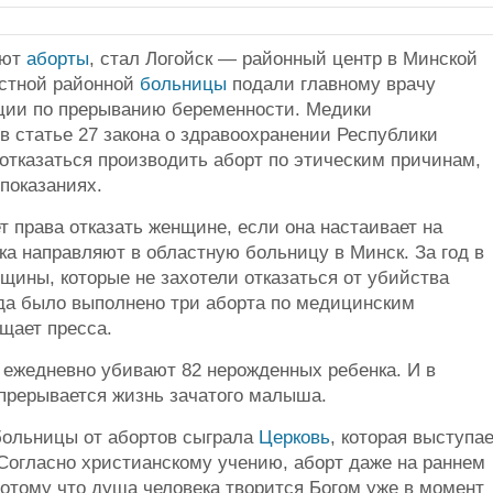
ают
аборты
, стал Логойск — районный центр в Минской
естной районной
больницы
подали главному врачу
ации по прерыванию беременности. Медики
в статье 27 закона о здравоохранении Республики
 отказаться производить аборт по этическим причинам,
показаниях.
ет права отказать женщине, если она настаивает на
ска направляют в областную больницу в Минск. За год в
щины, которые не захотели отказаться от убийства
года было выполнено три аборта по медицинским
щает пресса.
 ежедневно убивают 82 нерожденных ребенка. И в
прерывается жизнь зачатого малыша.
 больницы от абортов сыграла
Церковь
, которая выступае
Согласно христианскому учению, аборт даже на раннем
отому что душа человека творится Богом уже в момент