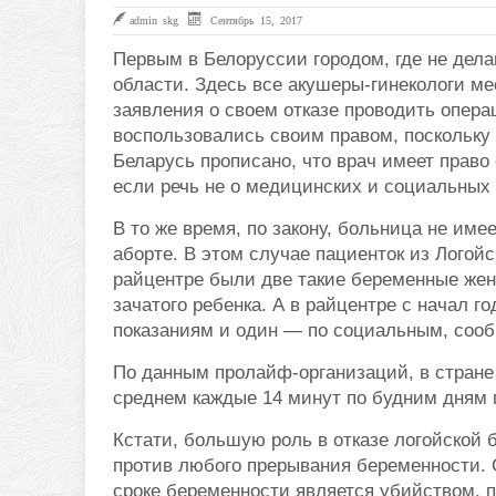
admin skg
Сентябрь 15, 2017
Первым в Белоруссии городом, где не дел
области. Здесь все акушеры-гинекологи м
заявления о своем отказе проводить опер
воспользовались своим правом, поскольку 
Беларусь прописано, что врач имеет право
если речь не о медицинских и социальных 
В то же время, по закону, больница не име
аборте. В этом случае пациенток из Логой
райцентре были две такие беременные жен
зачатого ребенка. А в райцентре с начал 
показаниям и один — по социальным, сооб
По данным пролайф-организаций, в стране
среднем каждые 14 минут по будним дням 
Кстати, большую роль в отказе логойской
против любого прерывания беременности. 
сроке беременности является убийством, п