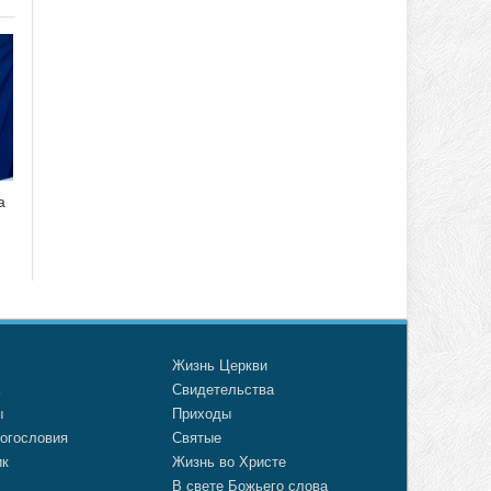
а
о
Жизнь Церкви
а
Свидетельства
ы
Приходы
огословия
Святые
ик
Жизнь во Христе
В свете Божьего слова