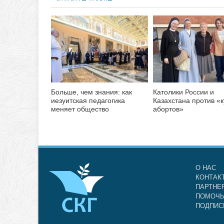
Больше, чем знания: как
Католики России и
иезуитская педагогика
Казахстана против «
меняет общество
абортов»
О НАС
КОНТАК
ПАРТНЕ
ПОМОЧЬ
ПОДПИС