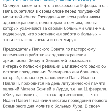
Следует напомнить, что в воскресенье 9 февраля с.г.
Папа обратился в своем слове перед полуденной
молитвой «Ангел Господень» ко всем работникам
здравоохранения, волонтерам и семьям, члены
которых ухаживают за своими больными близкими,
подчеркнув, что христианская забота о больных –
это и есть «соль земли и свет миру».
Председатель Папского Совета по пасторскому
попечению о работниках здравоохранения
архиепископ Зигмунт Зимовский рассказал в
интервью польской редакции Ватиканского радио об
истоках празднования Всемирного дня больного,
который, согласно установлению Папы Иоанна
Павла II, приходится на день литургической памяти
явлений Матери Божией в Лурде, т.е. на 11 февраля.
«Хочу напомнить, — сказал архиепископ, — что
Иоанн Павел II назначил местом проведения первого
Всемирного дня молитв о больных Лурд. В своем