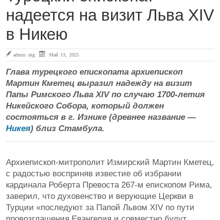
надеется на визит Льва XIV
в Никею
admin skg
Май 13, 2025
Глава турецкого епископата архиепископ
Мартин Кметец выразил надежду на визит
Папы Римского Льва XIV по случаю 1700-летия
Никейского Собора, который должен
состояться в г. Изнике (древнее название —
Никея
) близ Стамбула.
Архиепископ-митрополит Измирский Мартин Кметец,
с радостью восприняв известие об избрании
кардинала Роберта Превоста 267-м епископом Рима,
заверил, что духовенство и верующие Церкви в
Турции «последуют за Папой Львом XIV по пути
провозглашения Евангелия и совместно будут