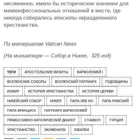
несомненно, имело бы историческое значение для
межконфессиональных отношений в месте, где
некогда собирались епископы неразделенного
христианства.
По материалам Vatican News
(На миниатюре — Собор в Никее, 325 год)
ТЕГИ
АПОСТОЛЬСКИЕ ВИЗИТЫ
ВАРФОЛОМЕЙ I
ВСЕЛЕНСКИЕ СОБОРЫ
ВСЕЛЕНСКИЙ ПАТРИАРХ
ГОДОВЩИНЫ
ИЗМИР
ИСТОРИЯ ХРИСТИАНСТВА
ИСТОРИЯ ЦЕРКВИ
НИКЕЙСКИЙ СОБОР
НИКЕЯ
ПАПА ЛЕВ XIV
ПАПА РИМСКИЙ
ПАПА ФРАНЦИСК
ПАТРИАРХ ВАРФОЛОМЕЙ
ПРАВОСЛАВНО-КАТОЛИЧЕСКИЙ ДИАЛОГ
СТАМБУЛ
ТУРЦИЯ
ХРИСТИАНСТВО
ЭКУМЕНИЗМ
ЮБИЛЕИ