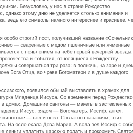
дником. Безусловно, у нас в стране Рождество
с, однако этому дню не уделяется столько внимания и
ка, ведь его символы намного интереснее и красивее, ч
ся особо строгий пост, получивший название «Сочельник
у сочиво — сваренные с медом пшеничные или ячменные
чивается с появлением на небе первой вечерней звезды.
 пророчества и события, относящиеся к Рождеству
олжны совершаться три раза: в полночь, на заре и дне
оне Бога Отца, во чреве Богоматери и в душе каждого
 Ассизского, появился обычай выставлять в храмах для
игурка Младенца Иисуса. Со временем перед Рождеств
 и в домах. Домашние сантоны — макеты в застекленных
ладенец Иисус, рядом — Богоматерь, Иосиф, ангел,
 животные — вол и осел. Согласно сказаниям, этих
та. На осле ехала Дева Мария. А вола вел Иосиф с соб
ные деньги уплатить царскую подать и прокормить Свято