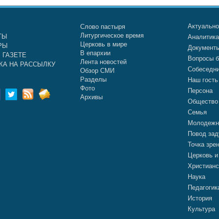
Актуальн
Слово пастыря
Литургическое время
ТЫ
Аналитик
Церковь в мире
РЫ
Документ
В епархии
 ГАЗЕТЕ
Вопросы б
Лента новостей
КА НА РАССЫЛКУ
Собеседн
Обзор СМИ
Разделы
Наш гость
Фото
Персона
Архивы
Общество
Семья
Молодежн
Повод зад
Точка зре
Церковь и
Христианс
Наука
Педагогик
История
Культура