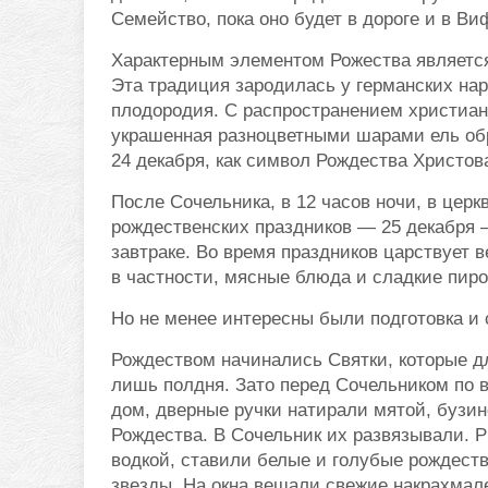
Семейство, пока оно будет в дороге и в В
Характерным элементом Рожества является
Эта традиция зародилась у германских на
плодородия. С распространением христиан
украшенная разноцветными шарами ель обр
24 декабря, как символ Рождества Христов
После Сочельника, в 12 часов ночи, в цер
рождественских праздников — 25 декабря 
завтраке. Во время праздников царствует 
в частности, мясные блюда и сладкие пиро
Но не менее интересны были подготовка и 
Рождеством начинались Святки, которые д
лишь полдня. Зато перед Сочельником по 
дом, дверные ручки натирали мятой, бузи
Рождества. В Сочельник их развязывали. Р
водкой, ставили белые и голубые рождест
звезды. На окна вешали свежие накрахмал