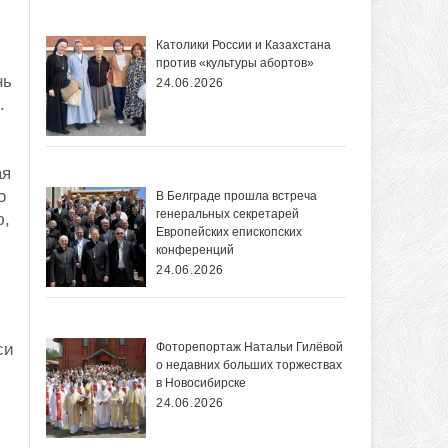
Католики России и Казахстана
против «культуры абортов»
нь
24.06.2026
.
ая
о
В Белграде прошла встреча
генеральных секретарей
ю,
Европейских епископских
конференций
24.06.2026
си
Фоторепортаж Натальи Гилёвой
о недавних больших торжествах
в Новосибирске
24.06.2026