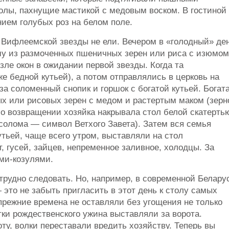
полы, пахнущие мастикой с медовым воском. В гостиной
ием голубых роз на белом поле.
я Вифлеемской звезды не ели. Вечером в «голодный» де
шу из размоченных пшеничных зерен или риса с изюмом
зле окон в ожидании первой звезды. Когда та
е бедной кутьей), а потом отправлялись в церковь на
за соломенный снопик и горшок с богатой кутьей. Богат
ых или рисовых зерен с медом и растертым маком (зерн
о возвращении хозяйка накрывала стол белой скатерть
солома — символ Ветхого Завета). Затем вся семья
утьей, чаще всего утром, выставляли на стол
, гусей, зайцев, непременное заливное, холодцы. За
ми-козулями.
рудно следовать. Но, например, в современной Белару
это не забыть пригласить в этот день к столу самых
прежние времена не оставляли без угощения не только
тки рождественского ужина выставляли за ворота.
ту, волки переставали вредить хозяйству. Теперь вы