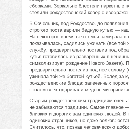
сборками. Зеркально блестели паркетные 
стелили рождественский ковер с изображен
В Сочельник, под Рождество, до появлени
строгого поста варили бедную кутью — ка
На некоторое время вся семья замирала во
показывалась, садились ужинать (все той ж
службу, предварительно поставив под обра
кутья готовилась из разваренных пшеничн
символизирует рождение Нового Завета). П
предварительно постелив под нее солому (
ужинала той же богатой кутьей. Вслед за к
рождественские блюда: запеченных поросят
столом всех одаривали медовыми пряника
Старым рождественским традициям очень т
не забываются традиции. Самое главное — 
близких и дорогих вам одиноких людей. В 
одиноких странников, но даже волков: оста
Считалось, что, познав человеческую добро