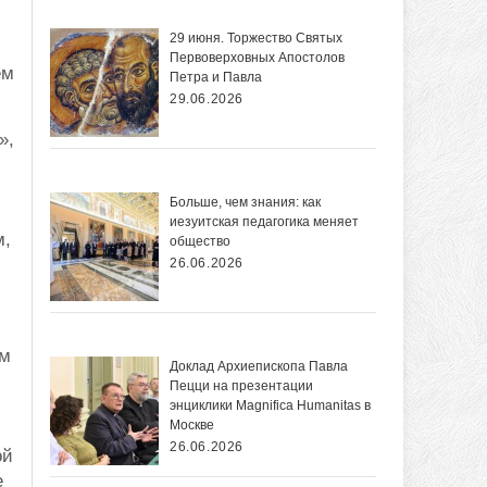
29 июня. Торжество Святых
Первоверховных Апостолов
ем
Петра и Павла
29.06.2026
»,
Больше, чем знания: как
иезуитская педагогика меняет
м,
общество
26.06.2026
ом
Доклад Архиепископа Павла
Пецци на презентации
энциклики Magnifica Нumanitas в
Москве
26.06.2026
ой
е