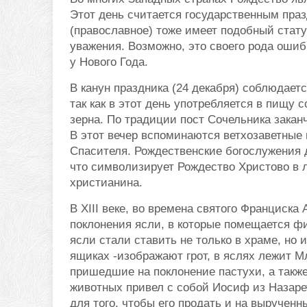
Этот день считается государственным праз
(православное) тоже имеет подобный стату
уважения. Возможно, это своего рода ошиб
у Нового Года.
В канун праздника (24 декабря) соблюдает
так как в этот день употребляется в пищ
зерна. По традиции пост Сочельника закан
В этот вечер вспоминаются ветхозаветные
Спасителя. Рождественские богослужения д
что символизирует Рождество Христово в л
христианина.
В XIII веке, во времена святого Франциска
поклонения ясли, в которые помещается ф
ясли стали ставить не только в храме, но
ящиках -изображают грот, в яслях лежит М
пришедшие на поклонение пастухи, а также
животных привел с собой Иосиф из Назаре
для того, чтобы его продать и на выручен