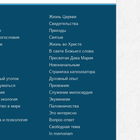
о
Жизнь Церкви
а
Свидетельства
ы
Приходы
огословия
Святые
ик
Жизнь во Христе
В свете Божьего слова
Пресвятая Дева Мария
Новоначальным
Страничка катехизатора
ый уголок
Духовный опыт
уматься
Призвание
ния
Служение милосердия
 экология
Экуменизм
тво в мире
Паломничества
Это интересно
а и психология
Вопрос-ответ
Свободная тема
In memoriam