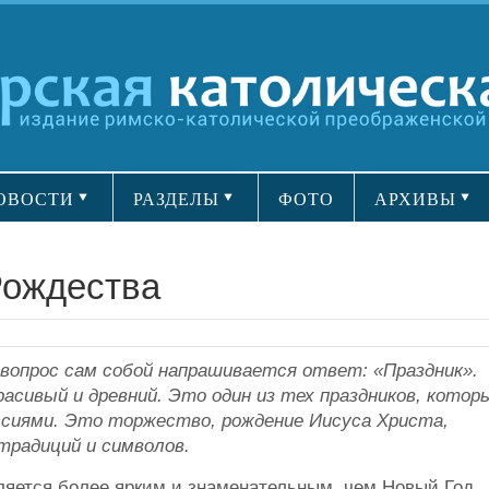
ОВОСТИ
РАЗДЕЛЫ
ФОТО
АРХИВЫ
Рождества
вопрос сам собой напрашивается ответ: «Праздник».
расивый и древний. Это один из тех праздников, котор
сиями. Это торжество, рождение Иисуса Христа,
традиций и символов.
ляется более ярким и знаменательным, чем Новый Год.