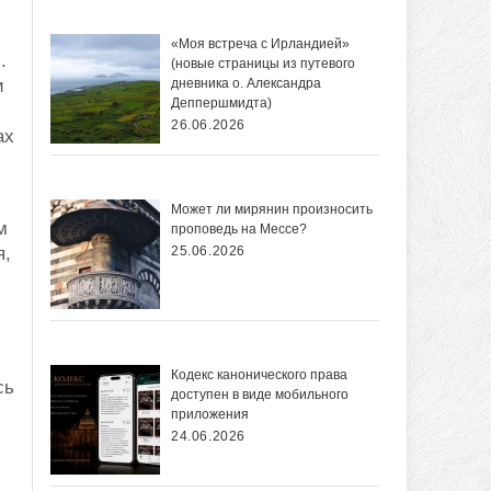
«Моя встреча с Ирландией»
.
(новые страницы из путевого
и
дневника о. Александра
Деппершмидта)
26.06.2026
ах
Может ли мирянин произносить
м
проповедь на Мессе?
я,
25.06.2026
Кодекс канонического права
сь
доступен в виде мобильного
приложения
24.06.2026