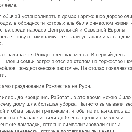
ифлееме.
 обычай устанавливать в домах наряженное дерево ели
родов, в обрядности которых ель была символом жизни 
ства среди народов Центральной и Северной Европы
етает новую символику: ее стали устанавливать в дом
а.
квах начинается Рождественская месса. В первый день
— члены семьи встречаются за столом на торжественно
весёлое, рождественское застолье. На столах появляютс
ги.
само празднование Рождества на Руси.
лились до Крещения. Работать в это время можно было
всему дому шла большая уборка. Начисто вымывали ве
ной и обматывали тряпочками, чтобы не испачкались до
изы на образах чистили до блеска щеткой с мелом и
венские лампадки, которые символизировали снег и
енные занавески, которые подтягивали пышными