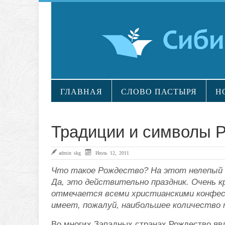
ГЛАВНАЯ
СЛОВО ПАСТЫРЯ
Н
Традиции и символы 
admin skg
Июль 12, 2011
Что такое Рождество? На этот нелепый 
Да, это действительно праздник. Очень к
отмечается всеми христианскими конфес
имеет, пожалуй, наибольшее количество 
Во многих Западных странах Рождество яв