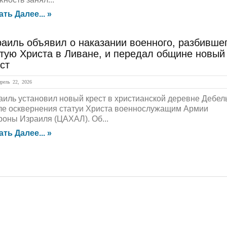
ать Далее... »
аиль объявил о наказании военного, разбивше
тую Христа в Ливане, и передал общине новый
ст
ель 22, 2026
аиль установил новый крест в христианской деревне Дебел
ле осквернения статуи Христа военнослужащим Армии
роны Израиля (ЦАХАЛ). Об...
ать Далее... »