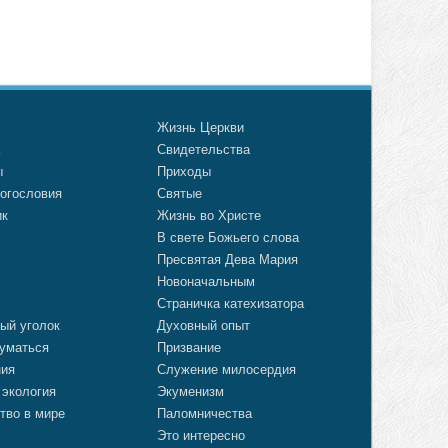
о
Жизнь Церкви
а
Свидетельства
ы
Приходы
огословия
Святые
ик
Жизнь во Христе
В свете Божьего слова
Пресвятая Дева Мария
Новоначальным
Страничка катехизатора
ый уголок
Духовный опыт
уматься
Призвание
ния
Служение милосердия
 экология
Экуменизм
тво в мире
Паломничества
Это интересно