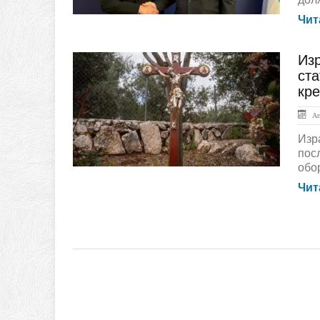
Чит
Изр
ЛЕНТА НОВОСТЕЙ
ста
кре
Апр
Изр
пос
обо
Чит