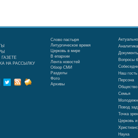
Актуальн
Слово пастыря
Литургическое время
ТЫ
Аналитик
Церковь в мире
РЫ
Документ
В епархии
 ГАЗЕТЕ
Вопросы б
Лента новостей
КА НА РАССЫЛКУ
Собеседн
Обзор СМИ
Разделы
Наш гость
Фото
Персона
Архивы
Общество
Семья
Молодежн
Повод зад
Точка зре
Церковь и
Христианс
Наука