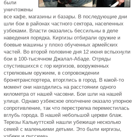
были
уничтожены
все кафе, магазины и базары. В последующие дни
шли бои в районах частного сектора, населенных
узбеками. Власти оказались бессильны в деле
наведения порядка. Киргизы отбирали оружие и
боевые машины у плохо обученных армейских
частей. Во второй половине дня 12 июня вспыхнули
бои в 100-тысячном Джалал-Абаде. Отряды
спустившихся с гор киргизов, вооруженных
стрелковым оружием, в сопровождении
бронетранспортера, вторглись в город. В какой-то
момент они находились на расстоянии одного
километра от нашей часовни. Бои шли на нашей
улице. Однако узбекское ополчение оказало упорное
сопротивление, так что перестрелка переместилась
вглубь города. В нашей небольшой церкви блаж.
Терезы Калькуттской нашли убежище несколько
семей с маленькими детьми. Это были киргизы,
узбеки и русские».