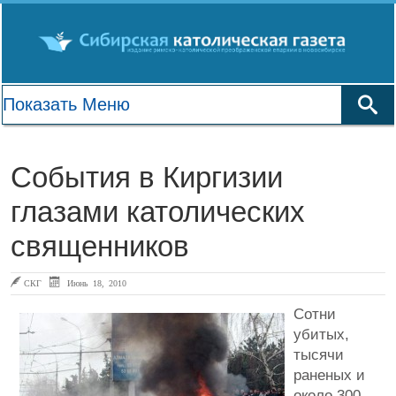
События в Киргизии
глазами католических
священников
СКГ
Июнь 18, 2010
Сотни
убитых,
тысячи
раненых и
около 300