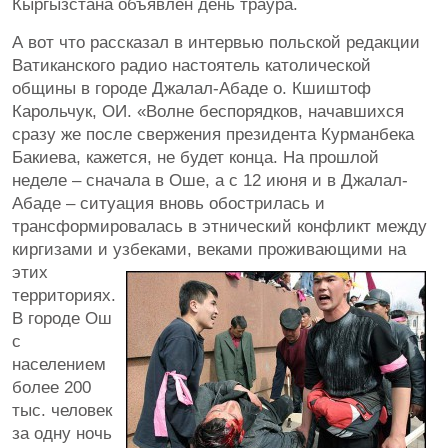
Кыргызстана объявлен день траура.
А вот что рассказал в интервью польской редакции
Ватиканского радио настоятель католической
общины в городе Джалал-Абаде о. Кшиштоф
Карольчук, ОИ. «Волне беспорядков, начавшихся
сразу же после свержения президента Курманбека
Бакиева, кажется, не будет конца. На прошлой
неделе – сначала в Оше, а с 12 июня и в Джалал-
Абаде – ситуация вновь обострилась и
трансформировалась в этнический конфликт между
киргизами и узбеками, веками
проживающими на
этих
территориях.
В городе Ош
с
населением
более 200
тыс. человек
за одну ночь