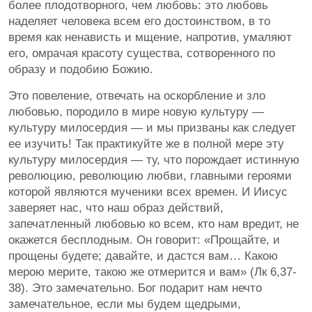
более плодотворного, чем любовь: это любовь
наделяет человека всем его достоинством, в то
время как ненависть и мщение, напротив, умаляют
его, омрачая красоту существа, сотворенного по
образу и подобию Божию.
Это повеление, отвечать на оскорбление и зло
любовью, породило в мире новую культуру —
культуру милосердия — и мы призваны как следует
ее изучить! Так практикуйте же в полной мере эту
культуру милосердия — ту, что порождает истинную
революцию, революцию любви, главными героями
которой являются мученики всех времен. И Иисус
заверяет нас, что наш образ действий,
запечатленный любовью ко всем, кто нам вредит, не
окажется бесплодным. Он говорит: «Прощайте, и
прощены будете; давайте, и дастся вам… Какою
мерою мерите, такою же отмерится и вам» (Лк 6,37-
38). Это замечательно. Бог подарит нам нечто
замечательное, если мы будем щедрыми,