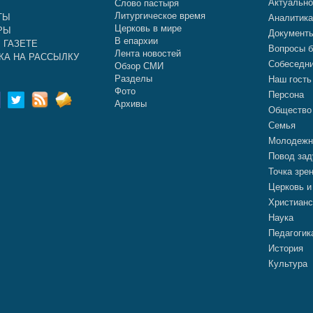
Актуальн
Слово пастыря
Литургическое время
ТЫ
Аналитик
Церковь в мире
РЫ
Документ
В епархии
 ГАЗЕТЕ
Вопросы б
Лента новостей
КА НА РАССЫЛКУ
Собеседн
Обзор СМИ
Разделы
Наш гость
Фото
Персона
Архивы
Общество
Семья
Молодежн
Повод зад
Точка зре
Церковь и
Христианс
Наука
Педагогик
История
Культура