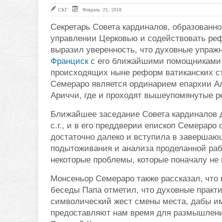
СКГ
Февраль 23, 2018
Секретарь Совета кардиналов, образованн
управлении Церковью и содействовать ре
выразил уверенность, что духовные упражн
Франциск
с его ближайшими помощниками 
происходящих ныне реформ ватиканских ст
Семераро является ординарием епархии Аль
Ариччи, где и проходят вышеупомянутые р
Ближайшее заседание Совета кардиналов до
с.г., и в его преддверии епископ Семераро
достаточно далеко и вступила в завершаю
подытоживания и анализа проделанной рабо
некоторые проблемы, которые поначалу не
Монсеньор Семераро также рассказал, что 
беседы Папа отметил, что духовные практ
символический жест смены места, дабы им
предоставляют нам время для размышлени