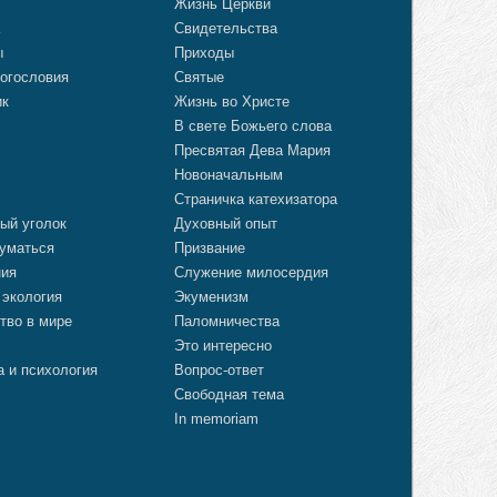
о
Жизнь Церкви
а
Свидетельства
ы
Приходы
огословия
Святые
ик
Жизнь во Христе
В свете Божьего слова
Пресвятая Дева Мария
Новоначальным
Страничка катехизатора
ый уголок
Духовный опыт
уматься
Призвание
ния
Служение милосердия
 экология
Экуменизм
тво в мире
Паломничества
Это интересно
а и психология
Вопрос-ответ
Свободная тема
In memoriam