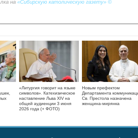
ылка на
«Сибирскую католическую газету» ©
«Литургия говорит на языке
Новым префектом
ушек,
символов». Катехизическое
Департамента коммуникац
лых
наставление Льва XIV на
Св. Престола назначена
общей аудиенции 3 июня
женщина-мирянка
2026 года (+ ФОТО)