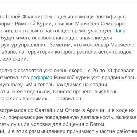
ого Папой Франциском с целью помощи понтифику в
форме Римской Курии, епископ Марчелло Семераро
ения, в которых в настоящее время участвует
Папа
будут иметь основополагающее значение для
руктур управления. Заметим, что монсеньор Марчелло
бано, на территории которого располагается городок
еколлекции.
лжно состоятся уже очень скоро – с 26 по 28 февраля
 отметил, что
реформа
Римской курии уже продвинулась
щую фазу. «Мы теперь находимся на стадии
ты. В ее ходе были, в числе прочего, выявлены
 казались важными», — заявил он.
встречался со Святейшим Отцом в Ариччи, и в ходе их
ики, прерывающие повседневную деятельность, включая
еть лучшие условия для общения с Богом,
й, и в этих размышлениях принимают участие работни