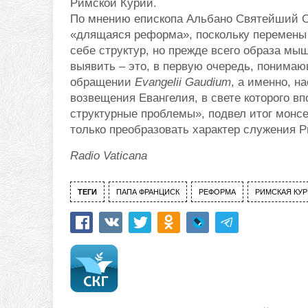
Римской Курии.
По мнению епископа Альбано Святейший От
«длящаяся реформа», поскольку перемены 
себе структур, но прежде всего образа мы
выявить – это, в первую очередь, понима
обращении
Evangelii Gaudium
, а именно, н
возвещения Евангелия, в свете которого в
структурные проблемы», подвел итог монс
только преобразовать характер служения Р
Radio Vaticana
ТЕГИ
ПАПА ФРАНЦИСК
РЕФОРМА
РИМСКАЯ КУ