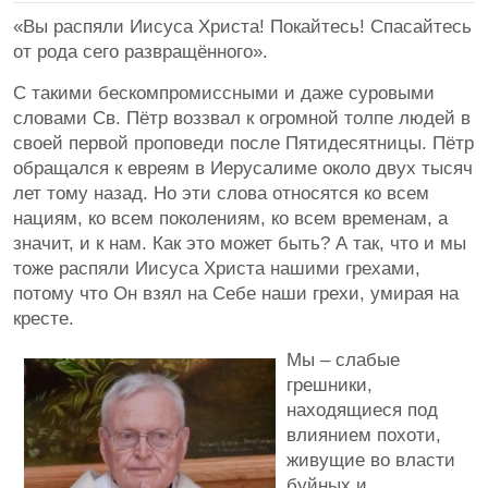
«Вы распяли Иисуса Христа! Покайтесь! Спасайтесь
от рода сего развращённого».
С такими бескомпромиссными и даже суровыми
словами Св. Пётр воззвал к огромной толпе людей в
своей первой проповеди после Пятидесятницы. Пётр
обращался к евреям в Иерусалиме около двух тысяч
лет тому назад. Но эти слова относятся ко всем
нациям, ко всем поколениям, ко всем временам, а
значит, и к нам. Как это может быть? А так, что и мы
тоже распяли Иисуса Христа нашими грехами,
потому что Он взял на Себе наши грехи, умирая на
кресте.
Мы – слабые
грешники,
находящиеся под
влиянием похоти,
живущие во власти
буйных и