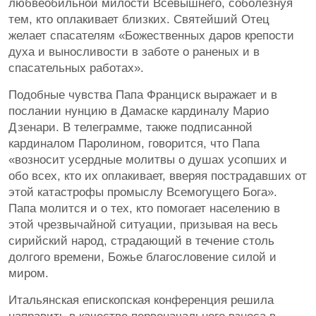
любвеобильной милости Всевышнего, соболезнуя
тем, кто оплакивает близких. Святейший Отец
желает спасателям «Божественных даров крепости
духа и выносливости в заботе о раненых и в
спасательных работах».
Подобные чувства Папа Франциск выражает и в
послании нунцию в Дамаске кардиналу Марио
Дзенари. В телеграмме, также подписанной
кардиналом Паролином, говорится, что Папа
«возносит усердные молитвы о душах усопших и
обо всех, кто их оплакивает, вверяя пострадавших от
этой катастрофы промыслу Всемогущего Бога».
Папа молится и о тех, кто помогает населению в
этой чрезвычайной ситуации, призывая на весь
сирийский народ, страдающий в течение столь
долгого времени, Божье благословение силой и
миром.
Итальянская епископская конференция решила