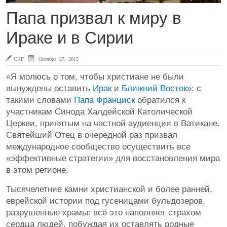
Папа призвал к миру в
Ираке и в Сирии
СКГ
Октябрь 27, 2015
«Я молюсь о том, чтобы христиане не были
вынуждены оставить
Ирак
и
Ближний Восток
»: с
такими словами
Папа Франциск
обратился к
участникам Синода Халдейской Католической
Церкви, принятым на частной аудиенции в Ватикане.
Святейший Отец в очередной раз призвал
международное сообщество осуществить все
«эффективные стратегии» для восстановления мира
в этом регионе.
Тысячелетние камни христианской и более ранней,
еврейской истории под гусеницами бульдозеров,
разрушенные храмы: всё это наполняет страхом
сердца людей, побуждая их оставлять родные