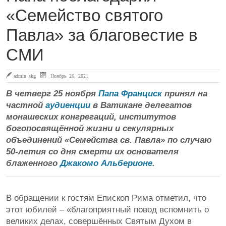
«Семейство святого
Павла» за благовестие в
СМИ
admin skg
Ноябрь 26, 2021
В четверг 25 ноября
Папа Франциск
принял на
частной
аудиенции
в Ватикане делегатов
монашеских конгрегаций, институтов
богопосвящённой жизни и секулярных
объединений «Семейства св. Павла» по случаю
50-летия со дня смерти их основателя
блаженного
Джакомо Альберионе
.
В обращении к гостям Епископ Рима отметил, что
этот юбилей – «благоприятный повод вспомнить о
великих делах, совершённых Святым Духом в