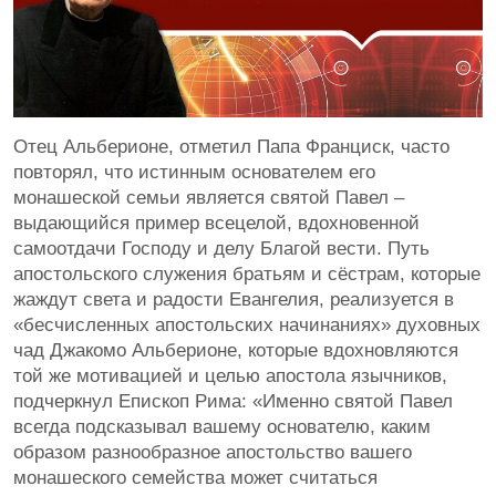
Отец Альберионе, отметил Папа Франциск, часто
повторял, что истинным основателем его
монашеской семьи является святой Павел –
выдающийся пример всецелой, вдохновенной
самоотдачи Господу и делу Благой вести. Путь
апостольского служения братьям и сёстрам, которые
жаждут света и радости Евангелия, реализуется в
«бесчисленных апостольских начинаниях» духовных
чад Джакомо Альберионе, которые вдохновляются
той же мотивацией и целью апостола язычников,
подчеркнул Епископ Рима: «Именно святой Павел
всегда подсказывал вашему основателю, каким
образом разнообразное апостольство вашего
монашеского семейства может считаться