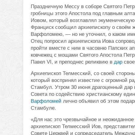
Праздничную Мессу в соборе Святого Пет
гробницы этого Апостола под главным алт
Иовом, который возглавлял экуменическую
Франциск сообщил архиепископу о своём ж
Варфоломею, — но не уточнил, о каком им
Отец попросил архиепископа Иова сопровод
пройти вместе с ним в часовню Папских а
ковчежец с мощами Святого Апостола Петра
Павел VI, и преподнес реликвию в
дар
свое
Архиепископ Телмесский, со своей сторон
который воспринял известие с огромной р
Стамбул. Утром 30 июня драгоценный дар 
Совета по содействию христианскому еди
Варфоломей
лично объявил об этом подар
Стамбуле.
«Для нас это чрезвычайное и неожиданное 
архиепископ Телмесский Иов, представите
Совете Церквей и сопредседатель Междун