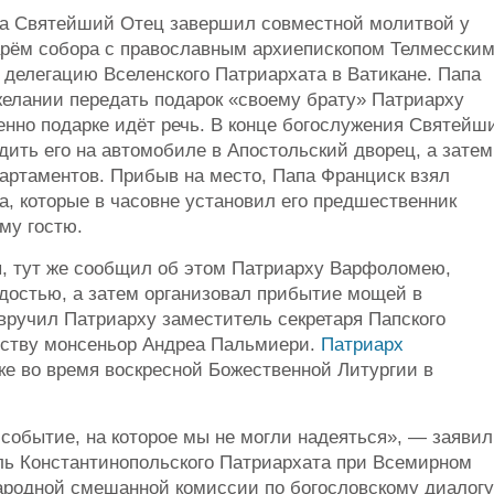
ра Святейший Отец завершил совместной молитвой у
арём собора с православным архиепископом Телмесски
 делегацию Вселенского Патриархата в Ватикане. Папа
елании передать подарок «своему брату» Патриарху
енно подарке идёт речь. В конце богослужения Святейш
ить его на автомобиле в Апостольский дворец, а затем
партаментов. Прибыв на место, Папа Франциск взял
, которые в часовне установил его предшественник
му гостю.
ы, тут же сообщил об этом Патриарху Варфоломею,
адостью, а затем организовал прибытие мощей в
вручил Патриарху заместитель секретаря Папского
нству монсеньор Андреа Пальмиери.
Патриарх
ке во время воскресной Божественной Литургии в
событие, на которое мы не могли надеяться», — заявил
ль Константинопольского Патриархата при Всемирном
ародной смешанной комиссии по богословскому диалогу