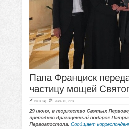
Папа Франциск перед
частицу мощей Святог
admin skg
Июль 01, 2019
29 июня, в торжество Святых Первове
преподнёс драгоценный подарок Патр
Первоапостола.
Сообщает корреспондент