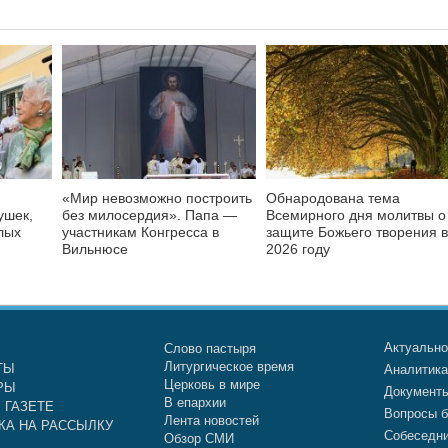
«Мир невозможно построить
Обнародована тема
ушек,
без милосердия». Папа —
Всемирного дня молитвы о
лых
участникам Конгресса в
защите Божьего творения в
Вильнюсе
2026 году
Актуальн
Слово пастыря
Литургическое время
ТЫ
Аналитик
Церковь в мире
РЫ
Документ
В епархии
 ГАЗЕТЕ
Вопросы б
Лента новостей
КА НА РАССЫЛКУ
Собеседн
Обзор СМИ