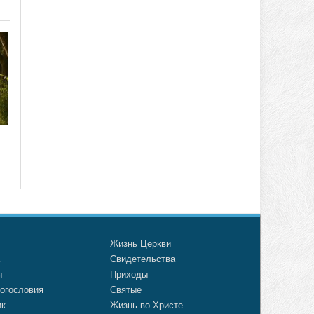
о
Жизнь Церкви
а
Свидетельства
ы
Приходы
огословия
Святые
ик
Жизнь во Христе