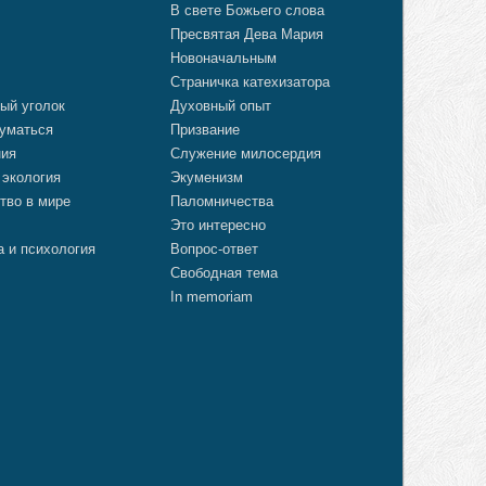
В свете Божьего слова
Пресвятая Дева Мария
Новоначальным
Страничка катехизатора
ый уголок
Духовный опыт
уматься
Призвание
ния
Служение милосердия
 экология
Экуменизм
тво в мире
Паломничества
Это интересно
а и психология
Вопрос-ответ
Свободная тема
In memoriam