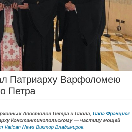
ал Патриарху Варфоломею
о Петра
рховных Апостолов Петра и Павла,
Папа Франциск
иарху Константинопольскому — частицу мощей
 Vatican News Виктор Владимиров
.