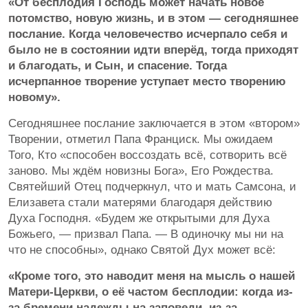
«От бесплодия Господь может начать новое
потомство, новую жизнь, и в этом — сегодняшнее
послание. Когда человечество исчерпало себя и
было не в состоянии идти вперёд, тогда приходят
и благодать, и Сын, и спасение. Тогда
исчерпанное творение уступает место творению
новому».
Сегодняшнее послание заключается в этом «втором»
Творении, отметил Папа Франциск. Мы ожидаем
Того, Кто «способен воссоздать всё, сотворить всё
заново. Мы ждём новизны Бога», Его Рождества.
Святейший Отец подчеркнул, что и мать Самсона, и
Елизавета стали матерями благодаря действию
Духа Господня. «Будем же открытыми для Духа
Божьего, — призвал Папа. — В одиночку мы ни на
что не способны», однако Святой Дух может всё:
«Кроме того, это наводит меня на мысль о нашей
Матери-Церкви, о её частом бесплодии: когда из-
за бремени надежды на заповеди, из-за