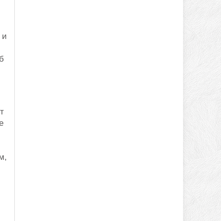
 и
б
т
е
м,