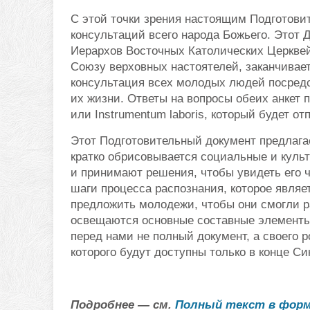
С этой точки зрения настоящим Подготови
консультаций всего народа Божьего. Этот
Иерархов Восточных Католических Церкве
Союзу верховных настоятелей, заканчивае
консультация всех молодых людей посредс
их жизни. Ответы на вопросы обеих анкет 
или Instrumentum laboris, который будет о
Этот Подготовительный документ предлага
кратко обрисовывается социальные и куль
и принимают решения, чтобы увидеть его 
шаги процесса распознания, которое являе
предложить молодежи, чтобы они смогли ра
освещаются основные составные элементы
перед нами не полный документ, а своего р
которого будут доступны только в конце Си
Подробнее — см.
Полный текст в форм