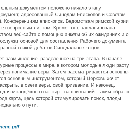
тельным документом положено начало этапу
 Документ, адресованный Синодам Епископов и Советам
й, Конференциям епископов, Ведомствам римской курии
тся вопросным листом. Кроме того, запланирована
твом веб-сайта с помощью анкеты об их ожиданиях и о
послужат основой для составления Рабочего документа
тправной точкой дебатов Синодальных отцов.
ет размышление, разделённое на три этапа. В начале
турные процессы в мире, в котором молодые люди расту
через понимание веры. Затем рассматриваются основны
тся основным инструментом, который Церковь хочет
скрыть, в свете веры, своё призвание. И наконец,
 для молодёжного пастырства призваний. Таким образо
ода карта, цель которой стимулировать поиск, плоды
нодального пути.
ате pdf