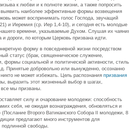
зыва к любви и к полноте жизни, а также попросить
и выявить наиболее эффективные формы возвещения
ковь может воспринимать голос Господа, звучащий
-21) и Иеремия (ср. Иер 1,4-10), и сегодня есть молодые
нашего времени, указываемые Духом. Слушая их чаяни
 и дороги, по которым Церковь призвана идти.
конкретную форму в повседневной жизни посредством
ый статус (брак, священническое служение,
ии, формы социальной и политической активности, стиль
. д. Принятые добровольно или вынужденно, осознанно
 никто не может избежать. Цель распознания
призвания
еры, выразить этот жизненный выбор в шагах,
й все мы призваны.
 составляет силу и очарование молодежи: способность
самих себя, не ожидая вознаграждения, обновляться и
(Послание Второго Ватиканского Собора II молодежи, 8
радиции предлагают много инструментов для
и подлинной свободы.