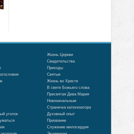
о
Жизнь Церкви
а
Свидетельства
ы
Приходы
огословия
Святые
ик
Жизнь во Христе
В свете Божьего слова
Пресвятая Дева Мария
Новоначальным
Страничка катехизатора
ый уголок
Духовный опыт
уматься
Призвание
ния
Служение милосердия
 экология
Экуменизм