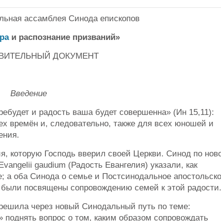
альная ассамблея Синода епископов
ра
и распознание призваний»
ВИТЕЛЬНЫЙ ДОКУМЕНТ
Введение
ребудет и радость ваша будет совершенна» (Ин 15,11):
ех времён и, следовательно, также для всех юношей и
ения.
я, которую Господь вверил своей Церкви. Синод по нов
angelii gaudium (Радость Евангелия) указали, как
; а оба Синода о семье и Постсинодальное апостольск
) были посвящены сопровождению семей к этой радости
решила через новый Синодальный путь по теме:
» поднять вопрос о том, каким образом сопровождать