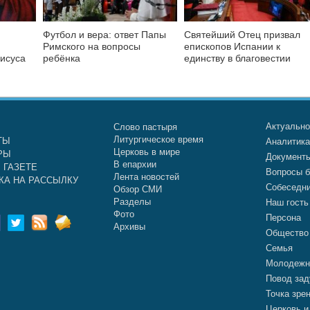
Футбол и вера: ответ Папы
Святейший Отец призвал
Римского на вопросы
епископов Испании к
исуса
ребёнка
единству в благовестии
Актуальн
Слово пастыря
Литургическое время
ТЫ
Аналитик
Церковь в мире
РЫ
Документ
В епархии
 ГАЗЕТЕ
Вопросы б
Лента новостей
КА НА РАССЫЛКУ
Собеседн
Обзор СМИ
Разделы
Наш гость
Фото
Персона
Архивы
Общество
Семья
Молодежн
Повод зад
Точка зре
Церковь и