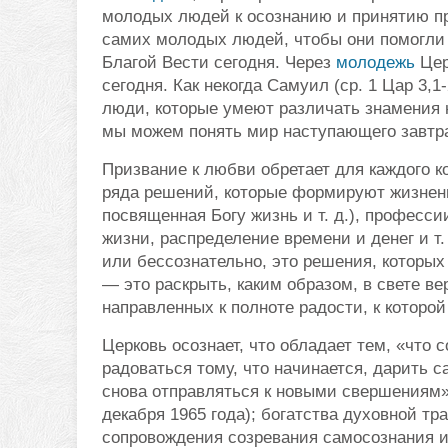
молодых людей к осознанию и принятию при
самих молодых людей, чтобы они помогл
Благой Вести сегодня. Через
молодежь
Цер
сегодня. Как некогда Самуил (ср. 1 Цар 3,1
люди, которые умеют различать знамения 
мы можем понять мир наступающего завтра
Призвание к любви обретает для каждого 
ряда решений, которые формируют жизненн
посвященная Богу жизнь и т. д.), професс
жизни, распределение времени и денег и т
или бессознательно, это решения, которых
— это раскрыть, каким образом, в свете в
направленных к полноте радости, к которо
Церковь осознает, что обладает тем, «что
радоваться тому, что начинается, дарить 
снова отправляться к новыми свершениям» 
декабря 1965 года); богатства духовной т
сопровождения созревания самосознания 