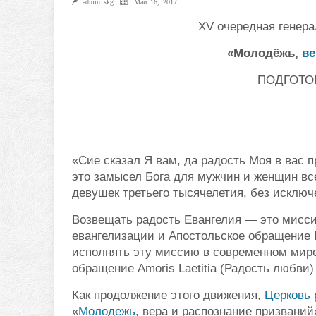
admin skg
Май 16, 2017
XV очередная генер
«Молодёжь,
ве
ПОДГОТО
«Сие сказал Я вам, да радость Моя в вас п
это замысел Бога для мужчин и женщин вс
девушек третьего тысячелетия, без исключ
Возвещать радость Евангелия — это мисси
евангелизации и Апостольское обращение Ev
исполнять эту миссию в современном мире
обращение Amoris Laetitia (Радость любви
Как продолжение этого движения,
Церковь
«
Молодежь
, вера и распознание призваний