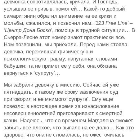
девчонка сопротивлялась, кричала. И Господь,
услышав ее призыв, помог ей… Какой-то добрый
самаритянин обратил внимание на ее крики и
мольбы, сжалился, и позвонил нам.
‘323 Free Line’ –
‘Центр Дона Боско’
, помощь в трудной ситуации… В
Сьерра-Леоне этот номер знают практически все.
Нам позвонили, мы приехали. Перед нами стояла
девочка, пережившая физическую и
психологическую травму, напуганная словами
бабушки: та не примет ее у себя, она обязана
вернуться к ‘супругу’…
Мы забрали девочку в миссию. Сейчас ей уже
пятнадцать, к такому же сроку заключения суд
приговорил и ее мнимого ‘супруга’. Ему еще
повезло: в настоящее время за изнасилование
несовершеннолетней приговаривают к смертной
казни. Надеюсь, что со временем Магдалена сможет
забыть всё плохое, что выпало на ее долю… Как это
здорово, что она не сломалась, не ожесточилась