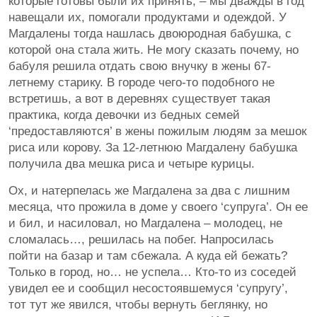
которые готовы были их принять, – мы дважды в год
навещали их, помогали продуктами и одеждой. У
Магдалены тогда нашлась двоюродная бабушка, с
которой она стала жить. Не могу сказать почему, но
бабуля решила отдать свою внучку в жены 67-
летнему старику. В городе чего-то подобного не
встретишь, а вот в деревнях существует такая
практика, когда девочки из бедных семей
‘предоставляются’ в жены пожилым людям за мешок
риса или корову. За 12-летнюю Магдалену бабушка
получила два мешка риса и четыре курицы.
Ох, и натерпелась же Магдалена за два с лишним
месяца, что прожила в доме у своего ‘супруга’. Он ее
и бил, и насиловал, но Магдалена – молодец, не
сломалась…, решилась на побег. Напросилась
пойти на базар и там сбежала. А куда ей бежать?
Только в город, но… не успела… Кто-то из соседей
увидел ее и сообщил несостоявшемуся ‘супругу’,
тот тут же явился, чтобы вернуть беглянку, но