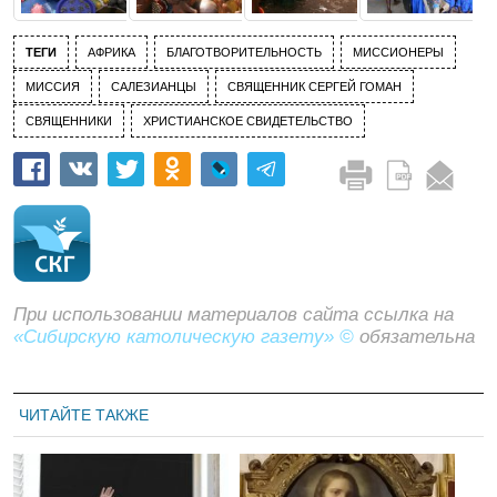
ТЕГИ
АФРИКА
БЛАГОТВОРИТЕЛЬНОСТЬ
МИССИОНЕРЫ
МИССИЯ
САЛЕЗИАНЦЫ
СВЯЩЕННИК СЕРГЕЙ ГОМАН
СВЯЩЕННИКИ
ХРИСТИАНСКОЕ СВИДЕТЕЛЬСТВО
При использовании материалов сайта ссылка на
«Сибирскую католическую газету» ©
обязательна
ЧИТАЙТЕ ТАКЖЕ