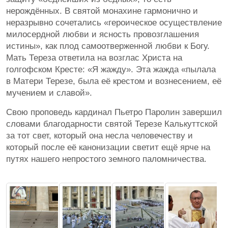
нерождённых. В святой монахине гармонично и
неразрывно сочетались «героическое осуществление
милосердной любви и ясность провозглашения
истины», как плод самоотверженной любви к Богу.
Мать Тереза ответила на возглас Христа на
голгофском Кресте: «Я жажду». Эта жажда «пылала
в Матери Терезе, была её крестом и вознесением, её
мучением и славой».
Свою проповедь кардинал Пьетро Паролин завершил
словами благодарности святой Терезе Калькуттской
за тот свет, который она несла человечеству и
который после её канонизации светит ещё ярче на
путях нашего непростого земного паломничества.