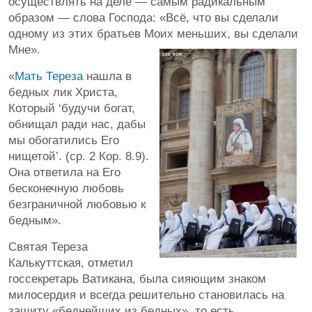
осуществлять на деле — самым радикальным
образом — слова Господа: «Всё, что вы сделали
одному из этих братьев Моих меньших, вы сделали
Мне».
«
Мать Тереза
нашла в
бедных лик Христа,
Который ‘будучи богат,
обнищал ради нас, дабы
мы обогатились Его
нищетой’. (ср. 2 Кор. 8.9).
Она ответила на Его
бесконечную любовь
безграничной любовью к
бедным».
Святая Тереза
Калькуттская, отметил
госсекретарь Ватикана, была сияющим знаком
милосердия и всегда решительно становилась на
защиту «беднейших из бедных», то есть