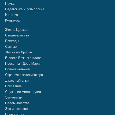
Наука
Педагогика и психология
История
Культура
Жизнь Церкви
Свидетельства
Приходы
Святые
Жизнь во Христе
В свете Божьего слова
Пресвятая Дева Мария
Новоначальным
Страничка катехизатора
Духовный опыт
Призвание
Служение милосердия
Экуменизм
Паломничества
Это интересно
Вопрос-ответ