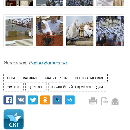
Источник:
Радио Ватикана
ТЕГИ
ВАТИКАН
МАТЬ ТЕРЕЗА
ПЬЕТРО ПАРОЛИН
СВЯТЫЕ
ЦЕРКОВЬ
ЮБИЛЕЙНЫЙ ГОД МИЛОСЕРДИЯ