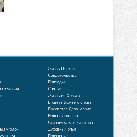
о
Жизнь Церкви
а
Свидетельства
ы
Приходы
огословия
Святые
ик
Жизнь во Христе
В свете Божьего слова
Пресвятая Дева Мария
Новоначальным
Страничка катехизатора
ый уголок
Духовный опыт
уматься
Призвание