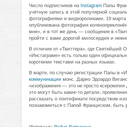
Число подписчиков на
Instagram
Папы Фран
учётную запись в этой популярной социал
фотографиями и видеороликами, 19 марта 
опубликована фотография коленопреклонён
мне», и в тот же день — сообщение в «Тви
пройти с вами дорогой милосердия и нежно
В отличие от «Твиттера», где Святейший О
«Инстаграме» есть только один официальн
короткими текстами на разных языках.
В марте, по случаю регистрации Папы в «И
коммуникации
монс. Дарио Эдоардо Вигано
«изображения — это не просто ксерокопия 
это могут быть какие-то детали, проявлени
рассказать о понтификате посредством и
познакомиться с Папой Франциском, быть 
Источник:
Радио Ватикана