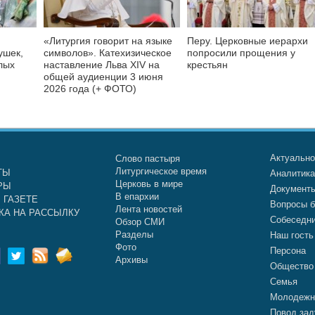
«Литургия говорит на языке
Перу. Церковные иерархи
ушек,
символов». Катехизическое
попросили прощения у
лых
наставление Льва XIV на
крестьян
общей аудиенции 3 июня
2026 года (+ ФОТО)
Актуальн
Слово пастыря
Литургическое время
ТЫ
Аналитик
Церковь в мире
РЫ
Документ
В епархии
 ГАЗЕТЕ
Вопросы б
Лента новостей
КА НА РАССЫЛКУ
Собеседн
Обзор СМИ
Разделы
Наш гость
Фото
Персона
Архивы
Общество
Семья
Молодежн
Повод зад