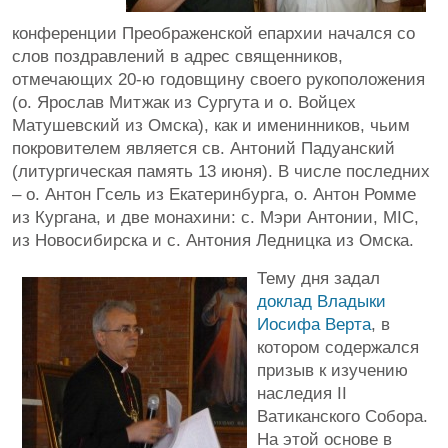
конференции Преображенской епархии начался со
слов поздравлений в адрес священников,
отмечающих 20-ю годовщину своего рукоположения
(о. Ярослав Митжак из Сургута и о. Войцех
Матушевский из Омска), как и именинников, чьим
покровителем является св. Антоний Падуанский
(литургическая память 13 июня). В числе последних
– о. Антон Гсель из Екатеринбурга, о. Антон Ромме
из Кургана, и две монахини: с. Мэри Антонии, MIC,
из Новосибирска и с. Антония Ледницка из Омска.
Тему дня задал
доклад Владыки
Иосифа Верта
, в
котором содержался
призыв к изучению
наследия II
Ватиканского Собора.
На этой основе в