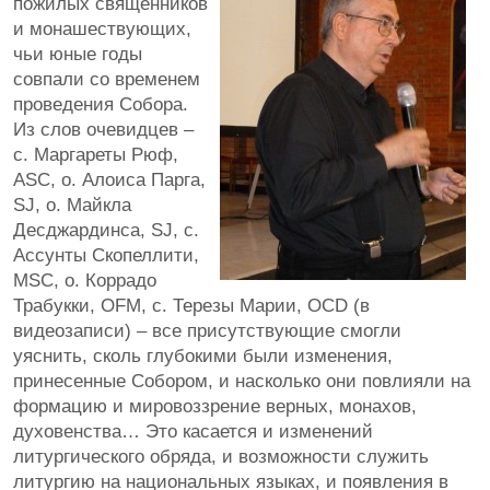
пожилых священников
и монашествующих,
чьи юные годы
совпали со временем
проведения Собора.
Из слов очевидцев –
с. Маргареты Рюф,
ASC, о. Алоиса Парга,
SJ, о. Майкла
Десджардинса, SJ, с.
Ассунты Скопеллити,
MSC, о. Коррадо
Трабукки, OFM, с. Терезы Марии, OCD (в
видеозаписи) – все присутствующие смогли
уяснить, сколь глубокими были изменения,
принесенные Собором, и насколько они повлияли на
формацию и мировоззрение верных, монахов,
духовенства… Это касается и изменений
литургического обряда, и возможности служить
литургию на национальных языках, и появления в