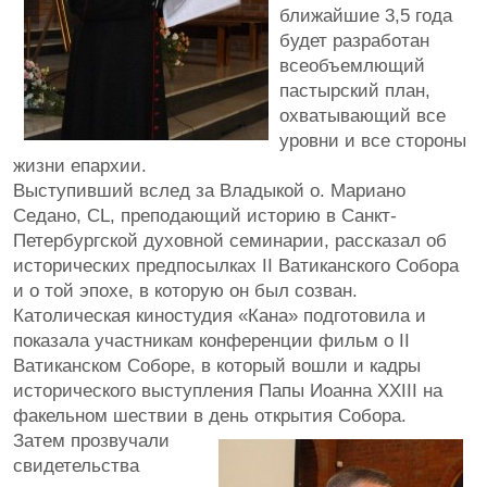
ближайшие 3,5 года
будет разработан
всеобъемлющий
пастырский план,
охватывающий все
уровни и все стороны
жизни епархии.
Выступивший вслед за Владыкой о. Мариано
Седано, CL, преподающий историю в Санкт-
Петербургской духовной семинарии, рассказал об
исторических предпосылках II Ватиканского Собора
и о той эпохе, в которую он был созван.
Католическая киностудия «Кана» подготовила и
показала участникам конференции фильм о II
Ватиканском Соборе, в который вошли и кадры
исторического выступления Папы Иоанна XXIII на
факельном шествии в день открытия Собора.
Затем прозвучали
свидетельства