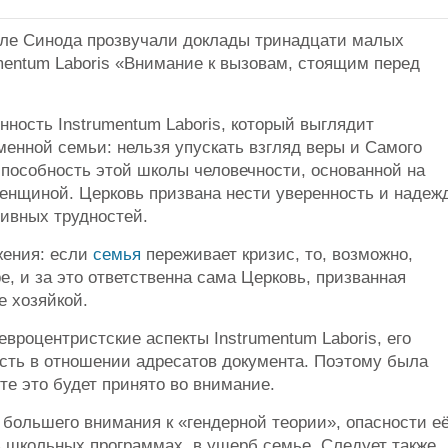
але Синода прозвучали доклады тринадцати малых
umentum Laboris «Внимание к вызовам, стоящим перед
ность Instrumentum Laboris, который выглядит
енной семьи: нельзя упускать взгляд веры и Самого
способность этой школы человечности, основанной на
нщиной. Церковь призвана нести уверенность и надеж
тивных трудностей.
жения: если
семья
переживает кризис, то, возможно,
ре, и за это ответственна сама Церковь, призванная
е хозяйкой.
роцентристские аспекты Instrumentum Laboris, его
сть в отношении адресатов документа. Поэтому была
те это будет принято во внимание.
 большего внимания к «гендерной теории», опасности е
в школьных программах, в ущерб семье. Следует также