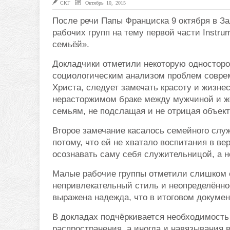
СКГ
Октябрь 10, 2015
После речи Папы Франциска 9 октября в З
рабочих групп на тему первой части Instr
семьёй».
Докладчики отметили некоторую односторон
социологическим анализом проблем соврем
Христа, следует замечать красоту и жизне
нерасторжимом браке между мужчиной и же
семьям, не подслащая и не отрицая объек
Второе замечание касалось семейного слу
потому, что ей не хватало воспитания в ве
осознавать саму себя служительницой, а н
Малые рабочие группы отметили слишком ев
непривлекательный стиль и неопределённо
выражена надежда, что в итоговом докумен
В докладах подчёркивается необходимость
распространения, а иногда и навязывания 