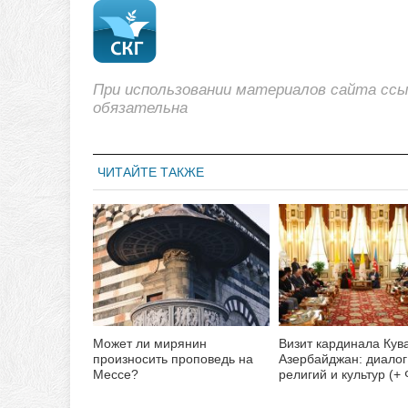
При использовании материалов сайта сс
обязательна
ЧИТАЙТЕ ТАКЖЕ
Может ли мирянин
Визит кардинала Кув
произносить проповедь на
Азербайджан: диалог
Мессе?
религий и культур (+