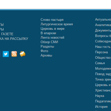
Актуальн
Слово пастыря
Литургическое время
ТЫ
Аналитик
Церковь в мире
РЫ
Документ
В епархии
 ГАЗЕТЕ
Вопросы б
Лента новостей
КА НА РАССЫЛКУ
Собеседн
Обзор СМИ
Разделы
Наш гость
Фото
Персона
Архивы
Общество
Семья
Молодежн
Повод зад
Точка зре
Церковь и
Христианс
Наука
Педагогик
История