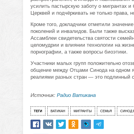
усилить пастырскую заботу о мигрантах и
Церквей и подчёркивать не только права, н
Кроме того, докладчики отметили значени
поколений и инвалидов. Были также выска
Ассамблеи свидетельства святости семей
целомудрии и влиянии технологии на жизн
порнографии, а также вопросы биоэтики.
Участники малых групп положительно отоз
общение между Отцами Синода на одном я
реалиями разных стран — это подлинный о
Источник:
Радио Ватикана
ТЕГИ
ВАТИКАН
МИГРАНТЫ
СЕМЬЯ
СИНОД 