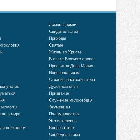
о
Жизнь Церкви
а
Свидетельства
ы
Приходы
огословия
Святые
ик
Жизнь во Христе
В свете Божьего слова
Пресвятая Дева Мария
Новоначальным
Страничка катехизатора
ый уголок
Духовный опыт
уматься
Призвание
ния
Служение милосердия
 экология
Экуменизм
тво в мире
Паломничества
Это интересно
а и психология
Вопрос-ответ
Свободная тема