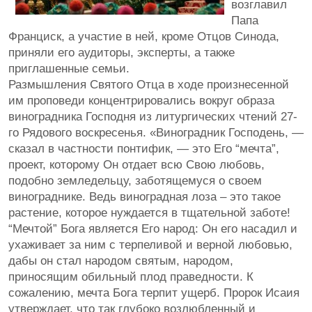
возглавил
Папа
Франциск, а участие в ней, кроме Отцов Синода,
приняли его аудиторы, эксперты, а также
приглашенные семьи.
Размышления Святого Отца в ходе произнесенной
им проповеди концентрировались вокруг образа
виноградника Господня из литургических чтений 27-
го Рядового воскресенья. «Виноградник Господень, —
сказал в частности понтифик, — это Его “мечта”,
проект, которому Он отдает всю Свою любовь,
подобно земледельцу, заботящемуся о своем
винограднике. Ведь виноградная лоза – это такое
растение, которое нуждается в тщательной заботе!
“Мечтой” Бога является Его народ: Он его насадил и
ухаживает за ним с терпеливой и верной любовью,
дабы он стал народом святым, народом,
приносящим обильный плод праведности. К
сожалению, мечта Бога терпит ущерб. Пророк Исаия
утверждает, что так глубоко возлюбленный и