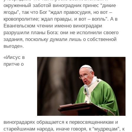
окруженный заботой виноградник принес “дикие
ягоды”, так что Бог “ждал правосудия, но вот –
кровопролитие; ждал правды, и вот – вопль”. А в
Евангельском чтении именно виноградари
разрушили планы Бога: они не исполнили своего
задания, поскольку думали лишь о собственной
выгоде».
«Иисус в
притче о
виноградарях обращается к первосвященникам и
старейшинам народа, иначе говоря, к “мудрецам”, к