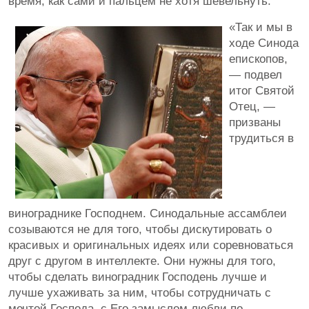
время, как сами и пальцем не хотя шевельнуть.
«Так и мы в
ходе Синода
епископов,
— подвел
итог Святой
Отец, —
призваны
трудиться в
винограднике Господнем. Синодальные ассамблеи
созываются не для того, чтобы дискутировать о
красивых и оригинальных идеях или соревноваться
друг с другом в интеллекте. Они нужны для того,
чтобы сделать виноградник Господень лучше и
лучше ухаживать за ним, чтобы сотрудничать с
мечтой Господа, с Его замыслом любви по