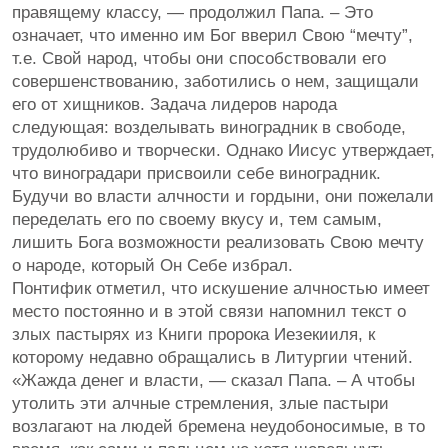
правящему классу, — продолжил Папа. – Это
означает, что именно им Бог вверил Свою “мечту”,
т.е. Свой народ, чтобы они способствовали его
совершенствованию, заботились о нем, защищали
его от хищников. Задача лидеров народа
следующая: возделывать виноградник в свободе,
трудолюбиво и творчески. Однако Иисус утверждает,
что виноградари присвоили себе виноградник.
Будучи во власти алчности и гордыни, они пожелали
переделать его по своему вкусу и, тем самым,
лишить Бога возможности реализовать Свою мечту
о народе, который Он Себе избрал.
Понтифик отметил, что искушение алчностью имеет
место постоянно и в этой связи напомнил текст о
злых пастырях из Книги пророка Иезекииля, к
которому недавно обращались в Литургии чтений.
«Жажда денег и власти, — сказал Папа. – А чтобы
утолить эти алчные стремления, злые пастыри
возлагают на людей бремена неудобоносимые, в то