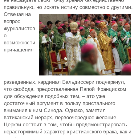
не насаждать свою точку зрения как единственно
правильную, но искать истину совместно с другими.
Отвечая на
вопрос
журналистов
о
возможности
причащения
разведенных, кардинал Бальдиссери подчеркнул,
что свобода, предоставленная Папой Франциском
для обсуждения подобных тем, – это уже
достаточный аргумент в пользу пристального
внимания к ним Синода. Однако, заметил
ватиканский иерарх, первоочередное желание
Церкви состоит в том, чтобы продемонстрировать
нерасторжимый характер христианского брака, как и