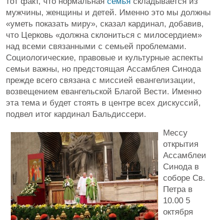
тот факт, что нормальная
семья
складывается из
мужчины, женщины и детей. Именно это мы должны
«уметь показать миру», сказал кардинал, добавив,
что Церковь «должна склониться с милосердием»
над всеми связанными с семьей проблемами.
Социологические, правовые и культурные аспекты
семьи важны, но предстоящая Ассамблея Синода
прежде всего связана с миссией евангелизации,
возвещением евангельской Благой Вести. Именно
эта тема и будет стоять в центре всех дискуссий,
подвел итог кардинал Бальдиссери.
Мессу
открытия
Ассамблеи
Синода в
соборе Св.
Петра в
10.00 5
октября