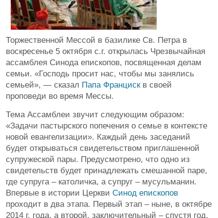
Торжественной Мессой в базилике Св. Петра в
воскресенье 5 октября с.г. открылась Чрезвычайная
ассамблея Синода епископов, посвященная делам
семьи. «Господь просит нас, чтобы мы занялись
семьей», — сказал
Папа Франциск
в своей
проповеди во время Мессы.
Тема Ассамблеи звучит следующим образом:
«Задачи пастырского попечения о семье в контексте
новой евангелизации». Каждый день заседаний
будет открываться свидетельством приглашенной
супружеской пары. Предусмотрено, что одно из
свидетельств будет принадлежать смешанной паре,
где супруга – католичка, а супруг – мусульманин.
Впервые в истории Церкви
Синод епископов
проходит в два этапа. Первый этап – ныне, в октябре
2014 г. года, а второй, заключительный – спустя год,