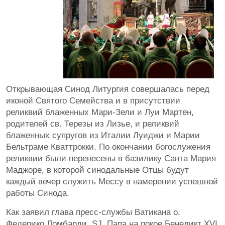
Открывающая Синод Литургия совершалась перед
иконой Святого Семейства и в присутствии
реликвий блаженных Мари-Зели и Луи Мартен,
родителей св. Терезы из Лизье, и реликвий
блаженных супругов из Италии Луиджи и Марии
Бельтраме Кваттрокки. По окончании богослужения
реликвии были перенесены в базилику Санта Мария
Маджоре, в которой синодальные Отцы будут
каждый вечер служить Мессу в намерении успешной
работы Синода.
Как заявил глава пресс-службы Ватикана о.
Федерико Ломбарди, SJ, Папа на покое Бенедикт XVI