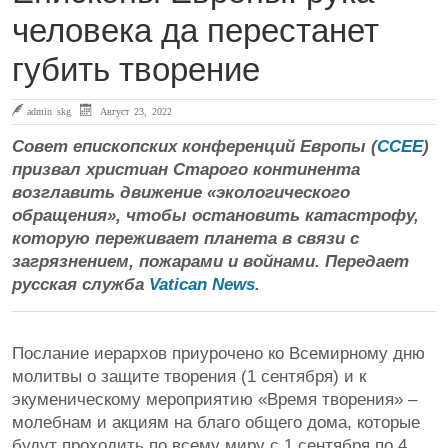
человека да перестанет
губить творение
admin skg
Август 23, 2022
Совет епископских конференций Европы (
CCEE
)
призвал христиан Старого континента
возглавить движение «экологического
обращения», чтобы остановить катастрофу,
которую переживает планета в связи с
загрязнением, пожарами и войнами. Передает
русская служба
Vatican News
.
Послание иерархов приурочено ко Всемирному дню
молитвы о защите творения (1 сентября) и к
экуменическому мероприятию «Время творения» –
молебнам и акциям на благо общего дома, которые
будут проходить по всему миру с 1 сентября по 4