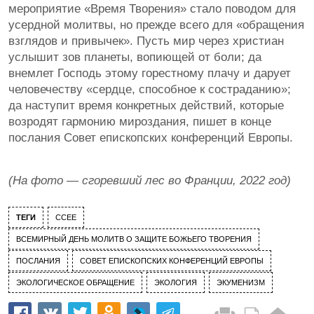
мероприятие «Время Творения» стало поводом для
усердной молитвы, но прежде всего для «обращения
взглядов и привычек». Пусть мир через христиан
услышит зов планеты, вопиющей от боли; да
внемлет Господь этому горестному плачу и дарует
человечеству «сердце, способное к состраданию»;
да наступит время конкретных действий, которые
возродят гармонию мироздания, пишет в конце
послания Совет епископских конференций Европы.
(На фото — сгоревший лес во Франции, 2022 год)
ТЕГИ
CCEE
ВСЕМИРНЫЙ ДЕНЬ МОЛИТВ О ЗАЩИТЕ БОЖЬЕГО ТВОРЕНИЯ
ПОСЛАНИЯ
СОВЕТ ЕПИСКОПСКИХ КОНФЕРЕНЦИЙ ЕВРОПЫ
ЭКОЛОГИЧЕСКОЕ ОБРАЩЕНИЕ
ЭКОЛОГИЯ
ЭКУМЕНИЗМ