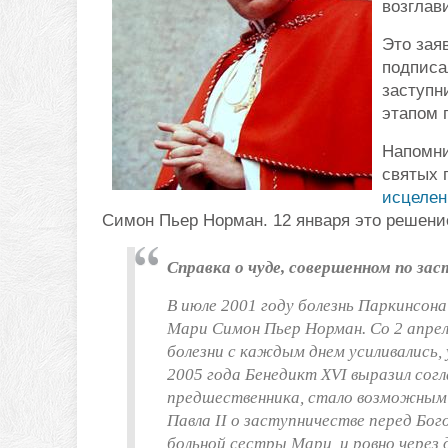
возглав
Это зая
подписа
заступн
этапом 
Напомни
святых 
исцелен
Симон Пьер Норман. 12 января это решени
Справка о чуде, совершенном по за
В июле 2001 году болезнь Паркинсон
Мари Симон Пьер Норман. Со 2 апрел
болезни с каждым днем усиливались, 
2005 года Бенедикт XVI выразил сог
предшественника, стало возможным 
Павла II о заступничестве перед Бо
больной сестры Мари, и ровно через 