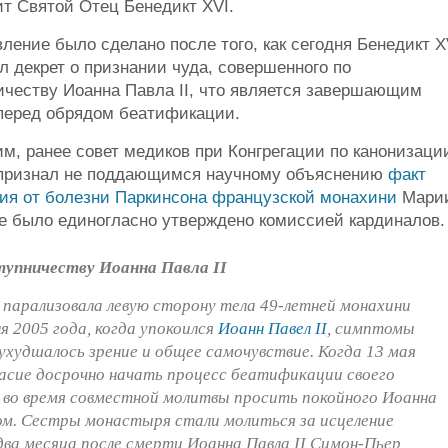
ит Святой Отец Бенедикт XVI.
вление было сделано после того, как сегодня Бенедикт X
л декрет о признании чуда, совершенного по
ичеству Иоанна Павла II, что является завершающим
перед обрядом беатификации.
м, ранее совет медиков при Конгрегации по канонизаци
признал не поддающимся научному объяснению
факт
ия от болезни Паркинсона французской монахини
Мари
е было единогласно утверждено комиссией кардиналов.
ступничеству Иоанна Павла II
а парализовала левую сторону тела 49-летней монахини
я 2005 года, когда упокоился
Иоанн Павел II
, симптомы
ухудшалось зрение и общее самочувствие. Когда 13 мая
ласие досрочно начать процесс беатификации своего
во время совместной молитвы просить покойного Иоанна
гом. Сестры монастыря стали молиться за исцеление
два месяца после смерти Иоанна Павла II Симон-Пьер