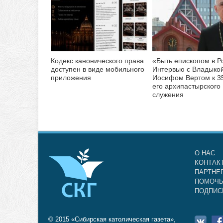
Кодекс канонического права
«Быть епископом в Р
доступен в виде мобильного
Интервью с Владыко
приложения
Иосифом Вертом к 3
его архипастырского
служения
О НАС
КОНТАК
ПАРТНЕ
ПОМОЧЬ
ПОДПИС
© 2015 «Сибирская католическая газета»,