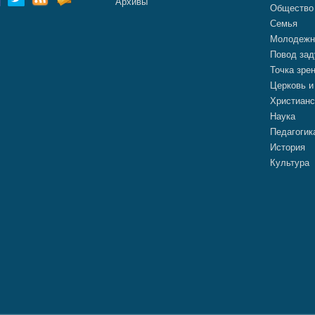
Архивы
Общество
Семья
Молодежн
Повод зад
Точка зре
Церковь и
Христианс
Наука
Педагогик
История
Культура