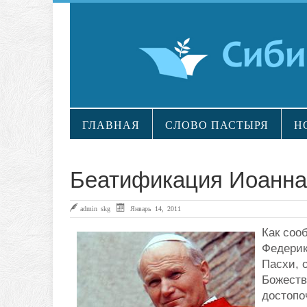
ГЛАВНАЯ
СЛОВО ПАСТЫРЯ
Н
Беатификация Иоанна 
admin skg
Январь 14, 2011
Как соо
Федерик
Пасхи, 
Божеств
достопо