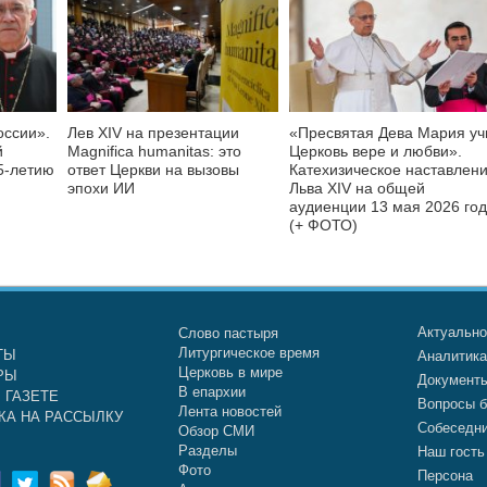
оссии».
Лев XIV на презентации
«Пресвятая Дева Мария уч
й
Magnifica humanitas: это
Церковь вере и любви».
5-летию
ответ Церкви на вызовы
Катехизическое наставлен
эпохи ИИ
Льва XIV на общей
аудиенции 13 мая 2026 го
(+ ФОТО)
Актуальн
Слово пастыря
Литургическое время
ТЫ
Аналитик
Церковь в мире
РЫ
Документ
В епархии
 ГАЗЕТЕ
Вопросы б
Лента новостей
КА НА РАССЫЛКУ
Собеседн
Обзор СМИ
Разделы
Наш гость
Фото
Персона