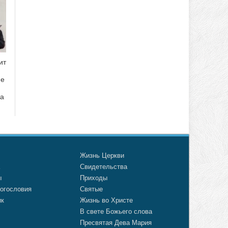
ит
ие
да
о
Жизнь Церкви
а
Свидетельства
ы
Приходы
огословия
Святые
ик
Жизнь во Христе
В свете Божьего слова
Пресвятая Дева Мария