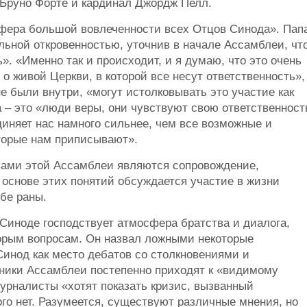
Бруно Форте и кардинал Джордж Пелл.
сфера большой вовлеченности всех Отцов Синода». Пап
льной откровенностью, уточнив в начале Ассамблеи, чт
ь». «Именно так и происходит, и я думаю, что это очень
 о живой Церкви, в которой все несут ответственность»,
не были внутри, «могут истолковывать это участие как
 – это «люди веры, они чувствуют свою ответственност
диняет нас намного сильнее, чем все возможные и
оторые нам приписывают».
вами этой Ассамблеи являются сопровождение,
 основе этих понятий обсуждается участие в жизни
бе раны.
Синоде господствует атмосфера братства и диалога,
орым вопросам. Он назвал ложными некоторые
Синод как место дебатов со столкновениями и
ники Ассамблеи постепенно приходят к «видимому
урналисты «хотят показать кризис, вызванный
ого нет. Разумеется, существуют различные мнения, но