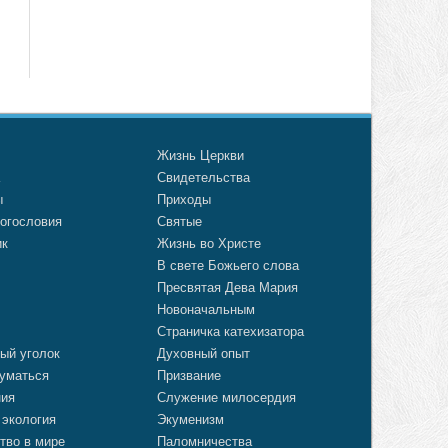
о
Жизнь Церкви
а
Свидетельства
ы
Приходы
огословия
Святые
ик
Жизнь во Христе
В свете Божьего слова
Пресвятая Дева Мария
Новоначальным
Страничка катехизатора
ый уголок
Духовный опыт
уматься
Призвание
ния
Служение милосердия
 экология
Экуменизм
тво в мире
Паломничества