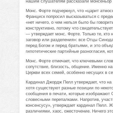
нашим слушателям рассказали монсеньор 
Монс. Форте подчеркнул, что «царит атмо
Франциск попросил высказываться с преде
«нет ничего, о чем нельзя было бы говорит
конструктивно, потому что свидетельствует
— утверждает монс. Форте. Только те, кто 
заговор или разделения»: все Отцы Синода
перед Богом и перед братьями, и это объе
гипотетические партийные разногласия, к
Монс. Форте отмечает, что ключевыми сло
сопутствие, близость, общение. Именно на
Церкви всех семей, особенно несущих в се
Кардинал Джордж Пелл утверждает, что на 
хотя существуют разные позиции по некот
сообщения в печати, которые изображают 
словесными перепалками. Напротив, участ
консенсусу», утверждает кардинал Пелл. Ж
различиями, хаос, ожесточение. Ничего эт