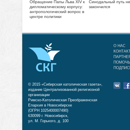
Обращение Папы Льва XIV к
Синодальный путь н
дипломатическому корпусу:
закончился
антропологический вопрос в
центре политики
О НАС
КОНТАК
ПАРТНЕ
ПОМОЧЬ
ПОДПИС
© 2015 «Сибирская католическая газета»,
издание Централизованной религиозной
организации
Римско-Католическая Преображенская
Епархия в Новосибирске
(ОГРН 1025400007490)
630099 г. Новосибирск,
ул. М. Горького, д. 100