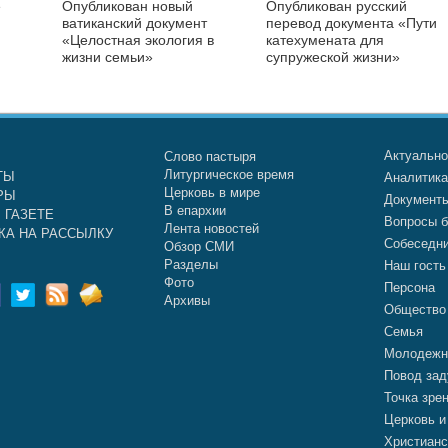
е
Опубликован новый
Опубликован русский
ватиканский документ
перевод документа «Пути
«Целостная экология в
катехумената для
жизни семьи»
супружеской жизни»
Актуальн
Слово пастыря
Литургическое время
ТЫ
Аналитик
Церковь в мире
РЫ
Документ
В епархии
 ГАЗЕТЕ
Вопросы б
Лента новостей
КА НА РАССЫЛКУ
Собеседн
Обзор СМИ
Разделы
Наш гость
Фото
Персона
Архивы
Общество
Семья
Молодежн
Повод зад
Точка зре
Церковь и
Христианс