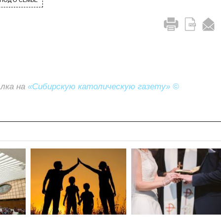
НОД О СЕМЬЕ
ылка на
«Сибирскую католическую газету» ©