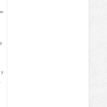
он
ку
 у
у