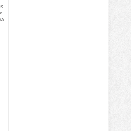
ех
 и
на