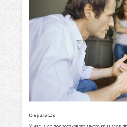
О кризисах
У нас и до подросткового много кризисов п