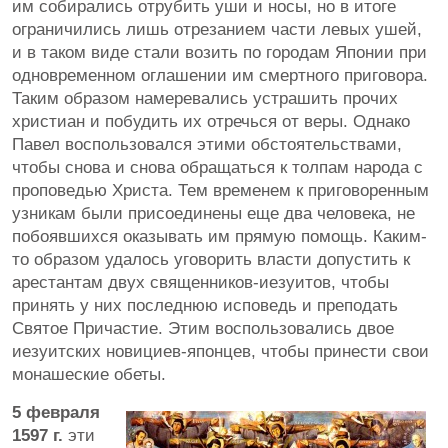
им собирались отрубить уши и носы, но в итоге
ограничились лишь отрезанием части левых ушей,
и в таком виде стали возить по городам Японии при
одновременном оглашении им смертного приговора.
Таким образом намеревались устрашить прочих
христиан и побудить их отречься от веры. Однако
Павел воспользовался этими обстоятельствами,
чтобы снова и снова обращаться к толпам народа с
проповедью Христа. Тем временем к приговоренным
узникам были присоединены еще два человека, не
побоявшихся оказывать им прямую помощь. Каким-
то образом удалось уговорить власти допустить к
арестантам двух священников-иезуитов, чтобы
принять у них последнюю исповедь и преподать
Святое Причастие. Этим воспользовались двое
иезуитских новициев-японцев, чтобы принести свои
монашеские обеты.
5 февраля
1597 г.
эти