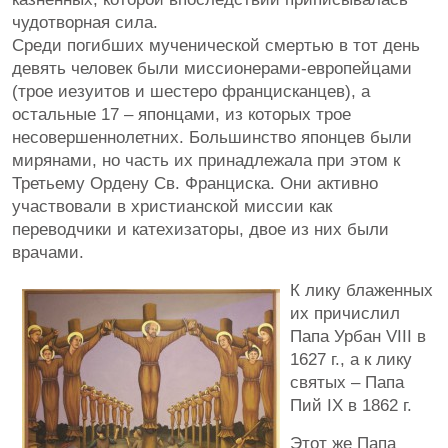
чудотворная сила.
Среди погибших мученической смертью в тот день
девять человек были миссионерами-европейцами
(трое иезуитов и шестеро францисканцев), а
остальные 17 – японцами, из которых трое
несовершеннолетних. Большинство японцев были
мирянами, но часть их принадлежала при этом к
Третьему Ордену Св. Франциска. Они активно
участвовали в христианской миссии как
переводчики и катехизаторы, двое из них были
врачами.
К лику блаженных
их причислил
Папа Урбан VIII в
1627 г., а к лику
святых – Папа
Пий IX в 1862 г.
Этот же Папа