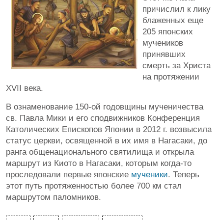
причислил к лику
блаженных еще
205 японских
мучеников
принявших
смерть за Христа
на протяжении
XVII века.
В ознаменование 150-ой годовщины мученичества
св. Павла Мики и его сподвижников Конференция
Католических Епископов Японии в 2012 г. возвысила
статус церкви, освященной в их имя в Нагасаки, до
ранга общенационального святилища и открыла
маршрут из Киото в Нагасаки, которым когда-то
проследовали первые японские
мученики
. Теперь
этот путь протяженностью более 700 км стал
маршрутом паломников.