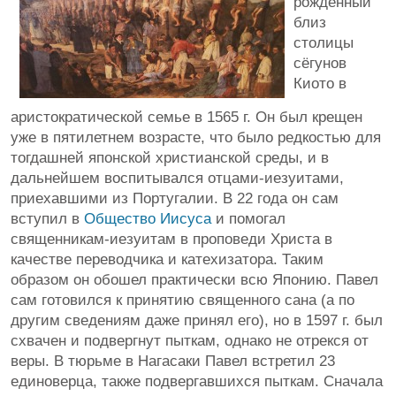
рожденный
близ
столицы
сёгунов
Киото в
аристократической семье в 1565 г. Он был крещен
уже в пятилетнем возрасте, что было редкостью для
тогдашней японской христианской среды, и в
дальнейшем воспитывался отцами-иезуитами,
приехавшими из Португалии. В 22 года он сам
вступил в
Общество Иисуса
и помогал
священникам-иезуитам в проповеди Христа в
качестве переводчика и катехизатора. Таким
образом он обошел практически всю Японию. Павел
сам готовился к принятию священного сана (а по
другим сведениям даже принял его), но в 1597 г. был
схвачен и подвергнут пыткам, однако не отрекся от
веры. В тюрьме в Нагасаки Павел встретил 23
единоверца, также подвергавшихся пыткам. Сначала