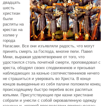
двадцать
шесть
христиан
были
распяты на
крестах на
холме у
города
Нагасаки. Все они изъявляли радость, что могут
принять смерть за Господа, многие пели. Павел
Мики, выражая удовлетворение от того, что
удостоился столь почетной смерти, проповедовал с
креста, ободрял своих сподвижников и призывал
наблюдающих за казнью соотечественников ничего
не страшиться и уверовать во Христа. В конце
концов выведенные из себя палачи положили конец
происходящему быстро перебив всех распятых
копьями. Присутствующие при казни христиане
собрали и унесли с собой окровавленную одежду
казненных, которой впоследствии приписывалась