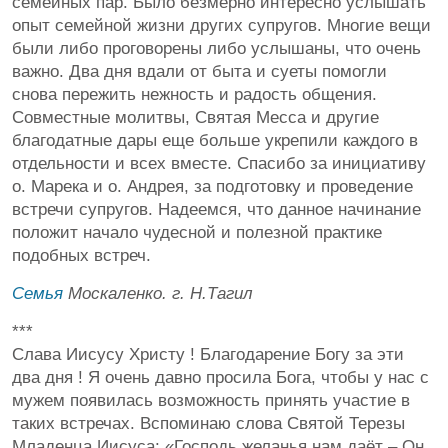
семейных пар. Было безмерно интересно услышать
опыт семейной жизни других супругов. Многие вещи
были либо проговорены либо услышаны, что очень
важно. Два дня вдали от быта и суеты помогли
снова пережить нежность и радость общения.
Совместные молитвы, Святая Месса и другие
благодатные дары еще больше укрепили каждого в
отдельности и всех вместе. Спасибо за инициативу
о. Марека и о. Андрея, за подготовку и проведение
встречи супругов. Надеемся, что данное начинание
положит начало чудесной и полезной практике
подобных встреч.
Семья
Москаленко. г. Н.Тагил
***
Слава Иисусу Христу ! Благодарение Богу за эти
два дня ! Я очень давно просила Бога, чтобы у нас с
мужем появилась возможность принять участие в
таких встречах. Вспоминаю слова Святой Терезы
Младенца Иисуса: «Господь желанья нам даёт – Он