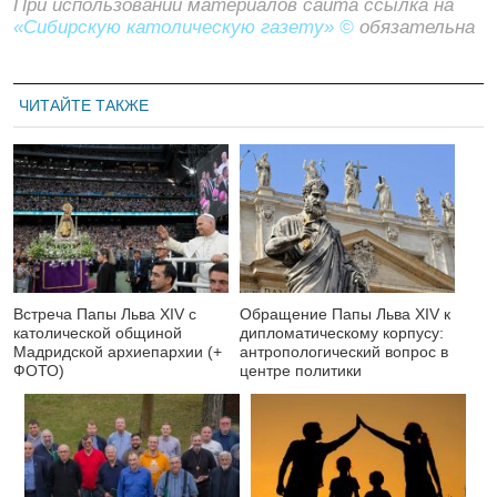
При использовании материалов сайта ссылка на
«Сибирскую католическую газету» ©
обязательна
ЧИТАЙТЕ ТАКЖЕ
Встреча Папы Льва XIV с
Обращение Папы Льва XIV к
католической общиной
дипломатическому корпусу:
Мадридской архиепархии (+
антропологический вопрос в
ФОТО)
центре политики